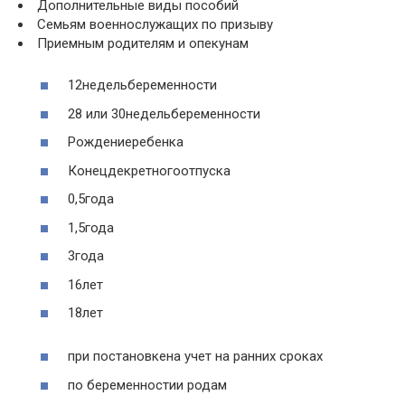
Дополнительные виды пособий
Семьям военнослужащих по призыву
Приемным родителям и опекунам
12недельбеременности
28 или 30недельбеременности
Рождениеребенка
Конецдекретногоотпуска
0,5года
1,5года
3года
16лет
18лет
при постановкена учет на ранних сроках
по беременностии родам