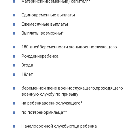
материнский(семейный) капитал**
Единовременные выплаты
Ежемесячные выплаты
Выплаты возможны*
180 днейбеременности женывоеннослужащего
Рождениеребенка
3года
18лет
беременной жене военнослужащего,проходящего
военную службу по призыву
на ребенкавоеннослужащего*
по потерекормильца**
Началосрочной службыотца ребенка