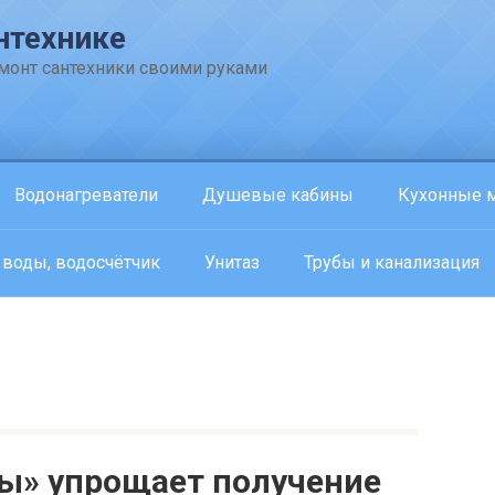
нтехнике
емонт сантехники своими руками
Водонагреватели
Душевые кабины
Кухонные 
 воды, водосчётчик
Унитаз
Трубы и канализация
ы» упрощает получение