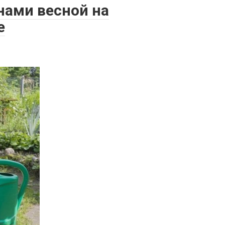
нами весной на
е