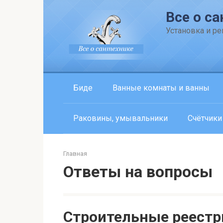
Перейти
Все о са
к
контенту
Установка и р
Биде
Ванные комнаты и ванны
Раковины, умывальники
Счётчики
Главная
Ответы на вопросы
Строительные реестр