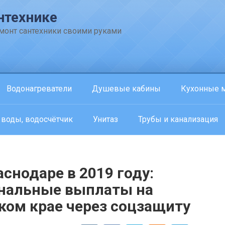
нтехнике
емонт сантехники своими руками
Водонагреватели
Душевые кабины
Кухонные 
 воды, водосчётчик
Унитаз
Трубы и канализация
аснодаре в 2019 году:
ональные выплаты на
ком крае через соцзащиту