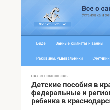
Перейти
Все о са
к
контенту
Установка и р
Биде
Ванные комнаты и ванны
Раковины, умывальники
Счётчики
Главная
»
Полезно знать
Детские пособия в кр
федеральные и реги
ребенка в краснодарс