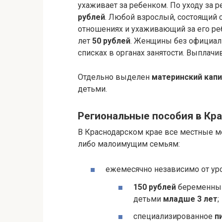
ухаживает за ребенком. По уходу за 
рублей
. Любой взрослый, состоящий
отношениях и ухаживающий за его ре
лет
50 рублей
. Женщины без официаль
списках в органах занятости. Выплачи
Отдельно выделен
материнский кап
детьми.
Региональные пособия в Кр
В Краснодарском крае все местные 
либо малоимущим семьям:
ежемесячно независимо от уро
150 рублей
беременным
детьми
младше 3 лет
;
специализированное
п