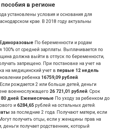
пособия в регионе
да установлены условия и основания для
снодарском крае. В 2018 году актуальны
Единоразовые
По беременности и родам
я 100% от средней зарплаты. Выплачивается по
нщина должна выйти в отпуск по беременности,
лучать запрещено. При постановке на учет на
ка на медицинский учет в
первые 12 недель
ыновлении ребенка
16759,09 рублей
.
Если рождается 2 или больше детей, деньги
жене военнослужащего
26 721,01 рублей
. Срок
180 дней
.
Ежемесячные
По уходу за ребенком до
рвого и
6284,65
рублей на остальных детей.
латы
за последние 2 года. Получают матери, если
Могут получить отцы, если у женщины прав на
и, деньги получает родственник, который