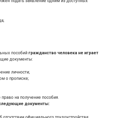
должен подать заявление одним из доступных
а;
льных пособий
гражданство человека не играет
ющие документы:
ение личности;
ом о прописке;
раво на получение пособия.
 следующие документы:
б отсутствии официального трудоустройства;