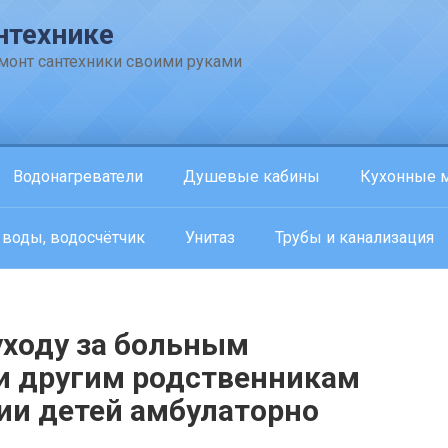
нтехнике
емонт сантехники своими руками
Водонагреватели
Душевые кабины
Кухонные 
 воды, водосчётчик
Унитаз
Трубы и канализация
уходу за больным
 и другим родственникам
нии детей амбулаторно