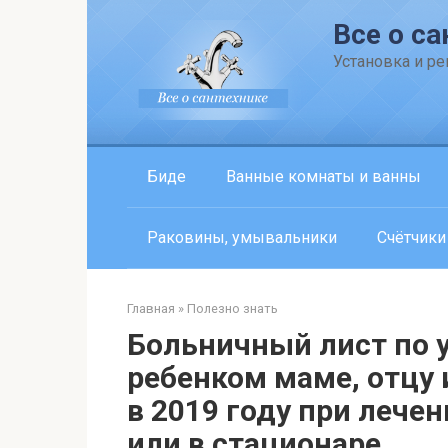
Перейти
Все о са
к
контенту
Установка и р
Биде
Ванные комнаты и ванны
Раковины, умывальники
Счётчики
Главная
»
Полезно знать
Больничный лист по 
ребенком маме, отцу
в 2019 году при лече
или в стационаре