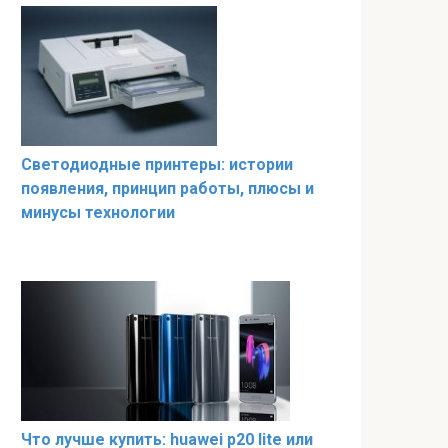
Светодиодные принтеры: истории
появления, принцип работы, плюсы и
минусы технологии
Что лучше купить: huawei p20 lite или