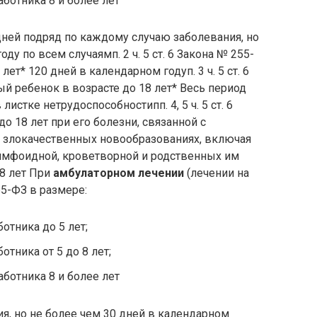
ботника 8 и более лет
 дней подряд по каждому случаю заболевания, но
ду по всем случаямп. 2 ч. 5 ст. 6 Закона № 255-
ет* 120 дней в календарном годуп. 3 ч. 5 ст. 6
 ребенок в возрасте до 18 лет* Весь период
истке нетрудоспособностипп. 4, 5 ч. 5 ст. 6
о 18 лет при его болезни, связанной с
 злокачественных новообразованиях, включая
имфоидной, кроветворной и родственных им
18 лет При
амбулаторном лечении
(лечении на
 255-ФЗ в размере:
отника до 5 лет;
отника от 5 до 8 лет;
ботника 8 и более лет
я, но не более чем 30 дней в календарном