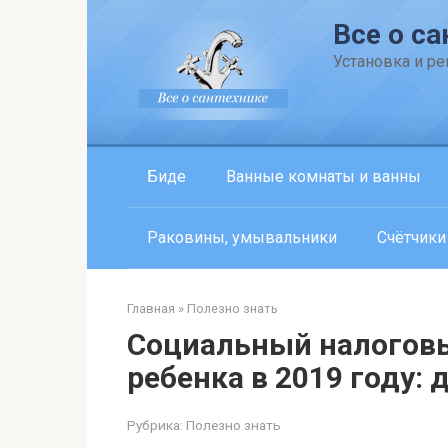
Перейти
Все о са
к
контенту
Установка и р
Биде
Ванные комнаты и ванны
Раковины, умывальники
Счётчики
Главная
»
Полезно знать
Социальный налоговы
ребенка в 2019 году:
Рубрика:
Полезно знать