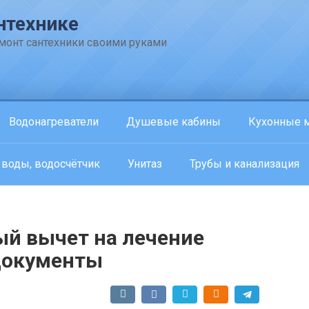
нтехнике
емонт сантехники своими руками
Водонагреватели
Душевые кабины
Кухонные 
 воды, водосчётчик
Унитаз
Трубы и канализация
й вычет на лечение
 документы