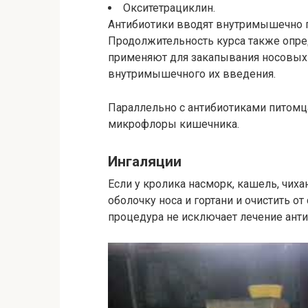
Окситетрациклин.
Антибиотики вводят внутримышечно п
Продолжительность курса также опре
применяют для закапывания носовых х
внутримышечного их введения.
Параллельно с антибиотиками питомц
микрофлоры кишечника.
Ингаляции
Если у кролика насморк, кашель, чих
оболочку носа и гортани и очистить о
процедура не исключает лечение ант