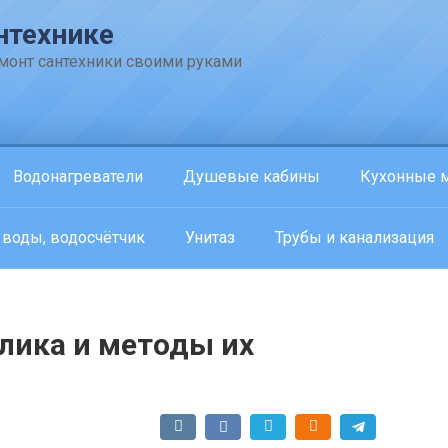
нтехнике
емонт сантехники своими руками
Водонагреватели
Душевые кабины
Кухонные 
 воды, водосчётчик
Унитаз
Трубы и канализация
лика и методы их