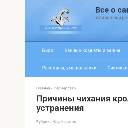
Перейти
Все о са
к
контенту
Установка и р
Биде
Ванные комнаты и ванны
Раковины, умывальники
Счётчики
Главная
»
Фермерство
Причины чихания кро
устранения
Рубрика:
Фермерство