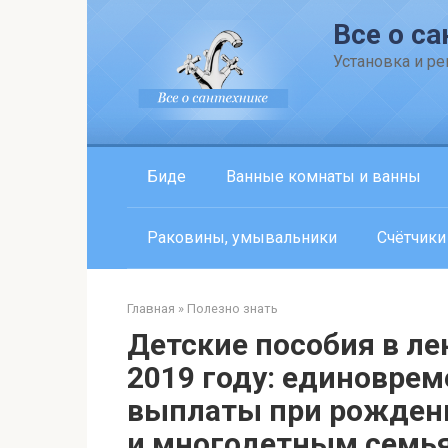
Перейти
Все о са
к
контенту
Установка и р
Биде
Ванные комнаты и ванны
Раковины, умывальники
Счётчики
Главная
»
Полезно знать
Детские пособия в ле
2019 году: единовре
выплаты при рожден
и многодетным семь