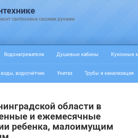
нтехнике
емонт сантехники своими руками
Водонагреватели
Душевые кабины
Кухонные 
 воды, водосчётчик
Унитаз
Трубы и канализация
нинградской области в
менные и ежемесячные
ии ребенка, малоимущим
ям