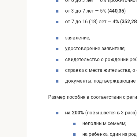
от 0 до 3 лет — 6% прожиточно
от 3 до 7 лет — 5% (
440,35
)
от 7 до 16 (18) лет — 4% (
352,28
заявление;
удостоверение заявителя;
свидетельство о рождении реб
справка с места жительства, о
документы, подтверждающие
Размер пособия в соответствии с ре
на 200%
(повышается в 3 раза)
неполным семьям;
на ребенка, один из ро