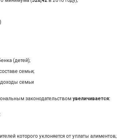
го минимума (
528,42
в 2016 году);
)
енка (детей);
 составе семьи;
 доходы семьи
гиональным законодательством
увеличивается:
:
дителей которого уклоняется от уплаты алиментов;