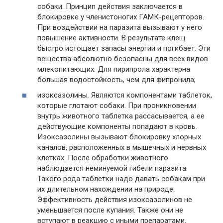
собаки. Принцип действия заключается в
блокировке у членистоногих ГАМК-рецепторов.
При воздействии на паразита вызывают у него
повышение активности. В результате клещ
быстро истощает запасы энергии и погибает. Эти
вещества абсолютно безопасны для всех видов
млекопитающих. Для пирипрола характерна
большая водостойкость, чем для фипронила;
изоксазолины. Являются компонентами таблеток,
которые глотают собаки. При проникновении
внутрь животного таблетка рассасывается, а ее
действующие компоненты попадают в кровь.
Изоксазолины вызывают блокировку хлорных
каналов, расположенных в мышечных и нервных
клетках. После обработки животного
наблюдается неминуемой гибели паразита.
Такого рода таблетки надо давать собакам при
их длительном нахождении на природе.
Эффективность действия изоксазолинов не
уменьшается после купания. Также они не
вступают в реакцию с иными препаратами.