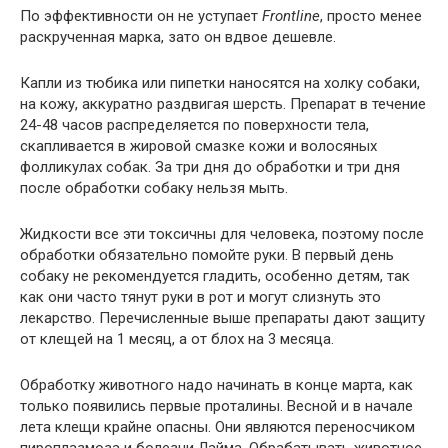
По эффективности он не уступает
Frontline
, просто менее
раскрученная марка, зато он вдвое дешевле.
Капли из тюбика или пипетки наносятся на холку собаки,
на кожу, аккуратно раздвигая шерсть. Препарат в течение
24-48 часов распределяется по поверхности тела,
скапливается в жировой смазке кожи и волосяных
фолликулах собак. За три дня до обработки и три дня
после обработки собаку нельзя мыть.
Жидкости все эти токсичны для человека, поэтому после
обработки обязательно помойте руки. В первый день
собаку не рекомендуется гладить, особенно детям, так
как они часто тянут руки в рот и могут слизнуть это
лекарство. Перечисленные выше препараты дают защиту
от клещей на 1 месяц, а от блох на 3 месяца.
Обработку животного надо начинать в конце марта, как
только появились первые проталины. Весной и в начале
лета клещи крайне опасны. Они являются переносчиком
пироплазмоза и болезни Лайма. Обрабатывать животное