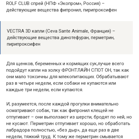
ROLF СLUB спрей (НПФ «Экопром», Россия) –
действующие вещества фипронил, пирипроксифен
VECTRA 3D капли (Ceva Sante Animale, Франция) –
действующие вещества динотефуран, перметрин,
пирипроксифен
Для щенков, беременных и кормящих сук,лучше всего
подойдут капли на холку ФРОНТЛАЙН СПОТ ОН, так как
они мало токсичны для млекопитающих. Обрабатывают
раз в четыре недели, если собаки не купаются или
каждые три недели, если купаются.
И, разумеется, после каждой прогулки внимательно
осматривают собак, так как фипронил клещей не
отпугивает – они выползают из шерсти, бродят по ней, но
не кусают. Перметрин отпугивает хорошо, но обработать
лабрадора полностью, «без дыр», да еще раз в две
недели, тяжкий труд. К тому же перметрин смывается