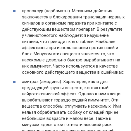
пропоксур (карбаматы). Механизм действия
заключается в блокировании трансляции нервных
сигналов в организме паразита при контакте с
действующим веществом препарат. В результате
у членистоногого наблюдается нарушение
питания, что приводит к его гибели. Наиболее
эффективны при использовании против вшей и
блох. Минусом этих веществ является то, что
насекомые довольно быстро вырабатывают на
них иммунитет. Часто используются в качестве
основного действующего вещества в ошейниках;
амитраз (амидины). Характерен, как и для
предыдущей группы веществ, контактный
нейротоксический эффект. Однако к ним клещи
вырабатывают гораздо худший иммунитет. Эти
вещества способны отпугивать насекомых. Ими
нельзя обрабатывать собаку от клещей при ее
небольшом возрасте и малом весе. Также к
минусам здесь стоит отнести высокий риск
развития у животных аллергических реакций;