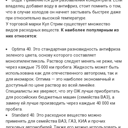
Вода. Применяется для разбавления концентрата. Если
владелец добавил воду в антифриз, стоит помнить о том,
что в случае холодов он начнет застывать быстрее даже
при относительно высокой температуре.
У торговой марки Кул Стрим существует множество
видов расходных веществ.
К наиболее популярным из
них относятся:
Optima 40. Это стандартная разновидность антифриза
зеленого цвета, основу которого составляет
моноэтиленгликоль. Раствор следует менять не реже, чем
через каждые 75 000 км пробега. Жидкость может быть
использована как для отечественного автопрома, так и
для иномарок. Оптима — это наиболее экономичный и
доступный по цене раствор во всей линейке.
Специалисты же уверяют, что эту ОЖ лучше приобретать
для российских бюджетных машин (семейства ВАЗ), а
замену ей лучше производить через каждые 40 000 км
пробега.
Standard 40. Это расходное вещество можно
применять для семейства ВАЗ, ГАЗ, КИА и прочих
легковых автомобилей. Также его можно использовать и