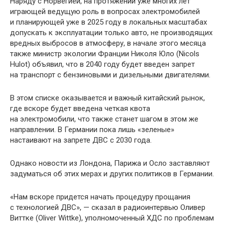
Наряду с Норвегией, на протяжении уже многих лет
играющей ведущую роль в вопросах электромобилей
и планирующей уже в 2025 году в локальных масштабах
допускать к эксплуатации только авто, не производящих
вредных выбросов в атмосферу, в начале этого месяца
также министр экологии Франции Николя Юло (Nicols
Hulot) объявил, что в 2040 году будет введен запрет
на транспорт с бензиновыми и дизельными двигателями.
В этом списке оказывается и важный китайский рынок,
где вскоре будет введена четкая квота
на электромобили, что также станет шагом в этом же
направлении. В Германии пока лишь «зеленые»
настаивают на запрете ДВС с 2030 года.
Однако новости из Лондона, Парижа и Осло заставляют
задуматься об этих мерах и других политиков в Германии.
«Нам вскоре придется начать процедуру прощания
с технологией ДВС», — сказал в радиоинтервью Оливер
Виттке (Oliver Wittke), уполномоченный ХДС по проблемам