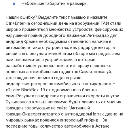
Небольшие габаритные размеры.
Нашли ошибку? Выделите текст мышью и нажмите
Ctrl+EnterНа сегодняшний день на вооружении ГАИ стали
широко применяться множество устройств, фиксирующих
нарушения правил дородного движения.Антирадар для
андроидКрайне необходимым становится наличие в
автомобиле такого устройства, как радар-детектор, в
связи с его результативноВ этом обзоре мы предлагаем
вам ознакомится с устройствами, в которые
разработчикам удалось поместить сразу несколько
полезных автомобильных гаджетов.Самая, пожалуй,
долгожданная новинка года на рынке
видеорегистраторов автомобильных с антирадаром –
xDevice BlackBox-19 от одноимённого бренда
самыРезультат внедрения ограничения скорости внутри
Бульварного кольца напрямую будет зависеть от мнения
граждан, голосующих на сайте “Активный
гражданВидеорегистратор с антирадаромНе так давно на
мировых рынках появился интересный гибрид –За
последние годы количество автомобилей в Астане