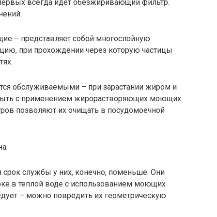
 первых всегда идёт обезжиривающий фильтр.
нений:
е – представляет собой многослойную
цию, при прохождении через которую частицы
тях.
ются обслуживаемыми – при зарастании жиром и
тмыть с применением жирорастворяющих моющих
тров позволяют их очищать в посудомоечной
а.
 срок службы у них, конечно, поменьше. Они
рке в теплой воде с использованием моющих
ледует – можно повредить их геометрическую