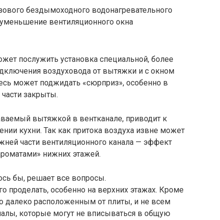
газового бездымоходного водонагревательного
 уменьшение вентиляционного окна
может послужить установка специальной, более
одключения воздуховода от вытяжки и с окном
десь может поджидать «сюрприз», особенно в
 части закрыты.
аваемый вытяжкой в вентканале, приводит к
ии кухни. Так как притока воздуха извне может
нижней части вентиляционного канала — эффект
ароматами» нижних этажей.
ось бы, решает все вопросы.
го проделать, особенно на верхних этажах. Кроме
но далеко расположенным от плиты, и не всем
алы, которые могут не вписываться в общую