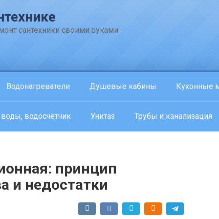
нтехнике
емонт сантехники своими руками
Водонагреватели
Душевые кабины
Кухонные 
 воды, водосчётчик
Унитаз
Трубы и канализация
ионная: принцип
а и недостатки