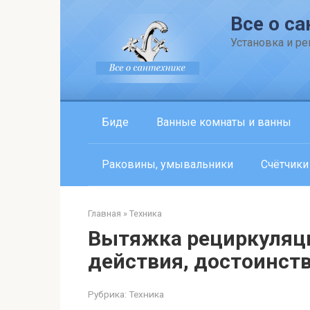
Перейти
Все о са
к
контенту
Установка и р
Биде
Ванные комнаты и ванны
Раковины, умывальники
Счётчики
Главная
»
Техника
Вытяжка рециркуляц
действия, достоинств
Рубрика:
Техника