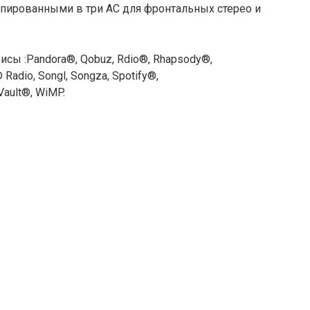
ппированными в три АС для фронтальных стерео и
 :Pandora®, Qobuz, Rdio®, Rhapsody®,
® Radio, Songl, Songza, Spotify®,
Vault®, WiMP.