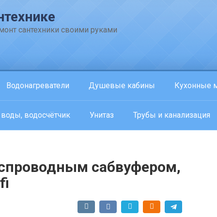
нтехнике
емонт сантехники своими руками
Водонагреватели
Душевые кабины
Кухонные 
 воды, водосчётчик
Унитаз
Трубы и канализация
еспроводным сабвуфером,
fi