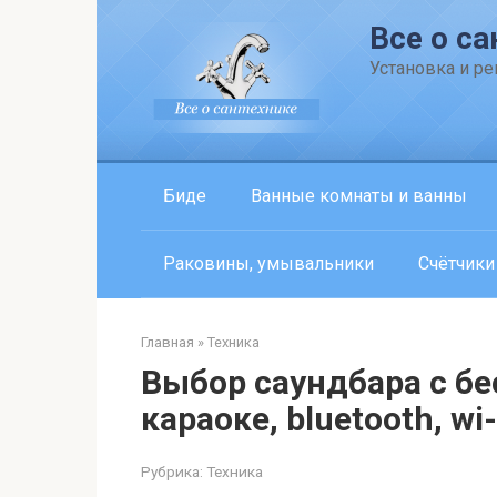
Перейти
Все о са
к
контенту
Установка и р
Биде
Ванные комнаты и ванны
Раковины, умывальники
Счётчики
Главная
»
Техника
Выбор саундбара с б
караоке, bluetooth, wi-
Рубрика:
Техника