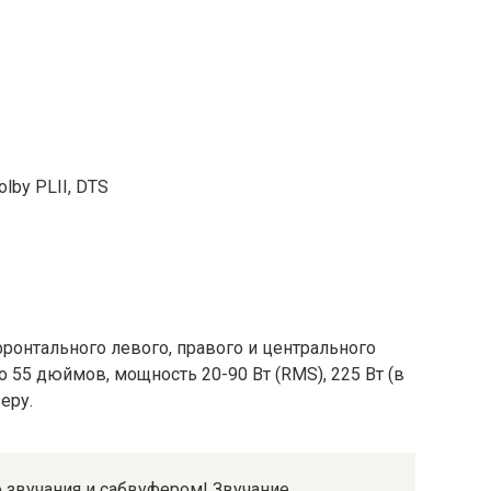
lby PLII, DTS
фронтального левого, правого и центрального
 55 дюймов, мощность 20-90 Вт (RMS), 225 Вт (в
еру.
звучания и сабвуфером! Звучание