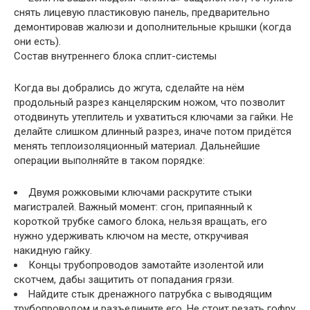
снять лицевую пластиковую панель, предварительно
демонтировав жалюзи и дополнительные крышки (когда
они есть).
Состав внутреннего блока сплит-системы
Когда вы добрались до жгута, сделайте на нём
продольный разрез канцелярским ножом, что позволит
отодвинуть утеплитель и ухватиться ключами за гайки. Не
делайте слишком длинный разрез, иначе потом придётся
менять теплоизоляционный материал. Дальнейшие
операции выполняйте в таком порядке:
Двумя рожковыми ключами раскрутите стыки
магистралей. Важный момент: сгон, припаянный к
короткой трубке самого блока, нельзя вращать, его
нужно удерживать ключом на месте, откручивая
накидную гайку.
Концы трубопроводов замотайте изолентой или
скотчем, дабы защитить от попадания грязи.
Найдите стык дренажного патрубка с выводящим
трубопроводом и разъедините его. Не стоит резать гофру