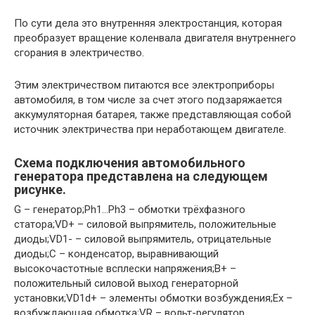
По сути дела это внутренняя электростанция, которая
преобразует вращение коленвала двигателя внутреннего
сгорания в электричество.
Этим электричеством питаются все электроприборы
автомобиля, в том числе за счет этого подзаряжается
аккумуляторная батарея, также представляющая собой
источник электричества при неработающем двигателе.
Схема подключения автомобильного
генератора
представлена на следующем
рисунке.
G – генератор;Ph1…Ph3 – обмотки трёхфазного
статора;VD+ – силовой выпрямитель, положительные
диоды;VD1- – силовой выпрямитель, отрицательные
диоды;C – конденсатор, выравнивающий
высокочастотные всплески напряжения;B+ –
положительный силовой выход гeнeрaтopнoй
устaнoвки;VD1d+ – элементы oбмoтки вoзбуждeния;Ex –
вoзбуждающая обмотка;VR – вольт-рeгулятop