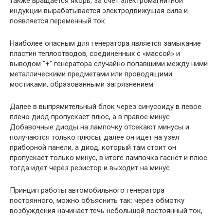
также вращается якорь, за счет электромагнитной
индукции вырабатывается электродвижущая сила и
появляется переменный ток.
Наиболее опасным для генератора является замыкание
пластин теплоотводов, соединенных с «массой» и
выводом “+” генератора случайно попавшими между ними
металлическими предметами или проводящими
мостиками, образованными загрязнением.
Далее в выпрямительный блок через синусоиду в левое
плечо диод пропускает плюс, а в правое минус.
Добавочные диоды на лампочку отсекают минусы и
получаются только плюсы, далее он идет на узел
приборной панели, а диод, который там стоит он
пропускает только минус, в итоге лампочка гаснет и плюс
тогда идет через резистор и выходит на минус.
Принцип работы автомобильного генератора
постоянного, можно объяснить так: через обмотку
возбуждения начинает течь небольшой постоянный ток,