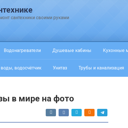
нтехнике
емонт сантехники своими руками
Водонагреватели
Душевые кабины
Кухонные 
 воды, водосчётчик
Унитаз
Трубы и канализация
зы в мире на фото