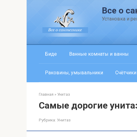
Перейти
Все о са
к
контенту
Установка и р
Биде
Ванные комнаты и ванны
Раковины, умывальники
Счётчики
Главная
»
Унитаз
Самые дорогие унита
Рубрика:
Унитаз