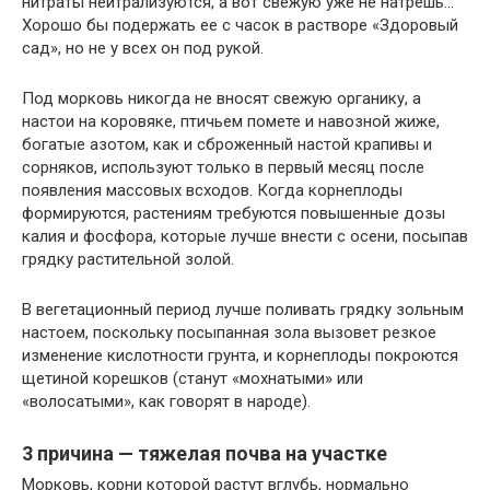
нитраты нейтрализуются, а вот свежую уже не натрёшь…
Хорошо бы подержать ее с часок в растворе «Здоровый
сад», но не у всех он под рукой.
Под морковь никогда не вносят свежую органику, а
настои на коровяке, птичьем помете и навозной жиже,
богатые азотом, как и сброженный настой крапивы и
сорняков, используют только в первый месяц после
появления массовых всходов. Когда корнеплоды
формируются, растениям требуются повышенные дозы
калия и фосфора, которые лучше внести с осени, посыпав
грядку растительной золой.
В вегетационный период лучше поливать грядку зольным
настоем, поскольку посыпанная зола вызовет резкое
изменение кислотности грунта, и корнеплоды покроются
щетиной корешков (станут «мохнатыми» или
«волосатыми», как говорят в народе).
3 причина — тяжелая почва на участке
Морковь, корни которой растут вглубь, нормально