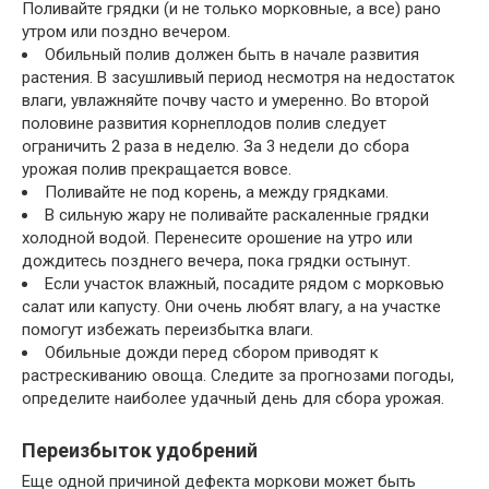
Поливайте грядки (и не только морковные, а все) рано
утром или поздно вечером.
Обильный полив должен быть в начале развития
растения. В засушливый период несмотря на недостаток
влаги, увлажняйте почву часто и умеренно. Во второй
половине развития корнеплодов полив следует
ограничить 2 раза в неделю. За 3 недели до сбора
урожая полив прекращается вовсе.
Поливайте не под корень, а между грядками.
В сильную жару не поливайте раскаленные грядки
холодной водой. Перенесите орошение на утро или
дождитесь позднего вечера, пока грядки остынут.
Если участок влажный, посадите рядом с морковью
салат или капусту. Они очень любят влагу, а на участке
помогут избежать переизбытка влаги.
Обильные дожди перед сбором приводят к
растрескиванию овоща. Следите за прогнозами погоды,
определите наиболее удачный день для сбора урожая.
Переизбыток удобрений
Еще одной причиной дефекта моркови может быть