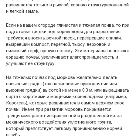
развивается только в рыхлой, хорошо структурированной
и легкой земле.
Если на вашем огороде глинистая и тяжелая почва, то при
подготовке грядки под корнеплоды для разрыхления
требуется вносить речной песок, перепревшие опилки,
вызревший компост, перегной, тырсу, верховой и
низинный торф, прелую солому. Эти материалы повышают
аэрацию почвы, увеличивают влагопроницаемость и
улучшают ее структуру.
На тяжелых почвах под морковь желательно делать
насыпные гряды (так называемые приподнятые или
высокие грядки) высотой не менее 0,3 м, или выращивать
сорта с короткими и мощными корнеплодами (например,
Каротель), которые развиваются в самом верхнем слое
почвы. Иначе при развитии морковь покрывается
трещинами, растет искривленной и раздвоенной из-за
механического воздействия уплотненного грунта,
который препятствует легкому проникновению корней
вглубь.