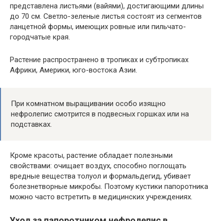
представлена листьями (вайями), достигающими длины
до 70 см. Светло-зеленые листья состоят из сегментов
ланцетной формы, имеющих ровные или пильчато-
городчатые края.
Растение распространено в тропиках и субтропиках
Африки, Америки, юго-востока Азии.
При комнатном выращивании особо изящно
нефролепис смотрится в подвесных горшках или на
подставках.
Кроме красоты, растение обладает полезными
свойствами: очищает воздух, способно поглощать
вредные вещества толуол и формальдегид, убивает
болезнетворные микробы. Поэтому кустики папоротника
можно часто встретить в медицинских учреждениях.
Уход за папоротником нефролепис в