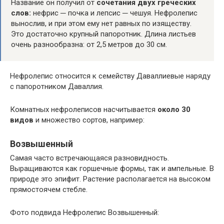
Название он получил от
сочетания двух греческих
слов:
нефрис ─ почка и лепсис ─ чешуя. Нефролепис
вынослив, и при этом ему нет равных по изяществу.
Это достаточно крупный папоротник. Длина листьев
очень разнообразна: от 2,5 метров до 30 см.
Нефролепис относится к семейству Даваллиевые наряду
с папоротником Даваллия.
Комнатных нефролеписов насчитывается
около 30
видов
и множество сортов, например:
Возвышенный
Самая часто встречающаяся разновидность.
Выращиваются как горшечные формы, так и ампельные. В
природе это эпифит. Растение располагается на высоком
прямостоячем стебле.
Фото подвида Нефролепис Возвышенный: