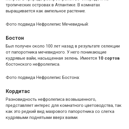
тропических островах в Атлантике. В комнатах
выращивается как ампельное растение.
Фото подвида Нефролепис Мечевидный:
Бостон
Был получен около 100 лет назад в результате селекции
от папоротника мечевидного. У него поникающие
кудрявые вайи, насыщенная зелень. Имеется
10 сортов
бостонского нефролеписа.
Фото подвида Нефролепис Бостона:
Кордитас
Разновидность нефролеписа возвышенного,
представляет интерес для комнатного цветоводства, так
как это редкий вид махрового папоротника со слегка
кудрявыми поднятыми вверх ваями.