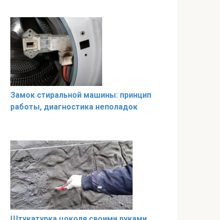
Замок стиральной машины: принцип
работы, диагностика неполадок
Штукатурка цоколя своими руками