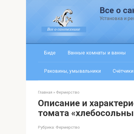
Перейти
Все о са
к
контенту
Установка и р
Биде
Ванные комнаты и ванны
Раковины, умывальники
Счётчики
Главная
»
Фермерство
Описание и характер
томата «хлебосольны
Рубрика:
Фермерство