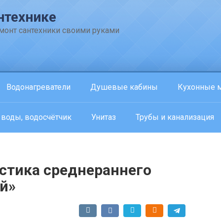
нтехнике
емонт сантехники своими руками
Водонагреватели
Душевые кабины
Кухонные 
 воды, водосчётчик
Унитаз
Трубы и канализация
истика среднераннего
й»