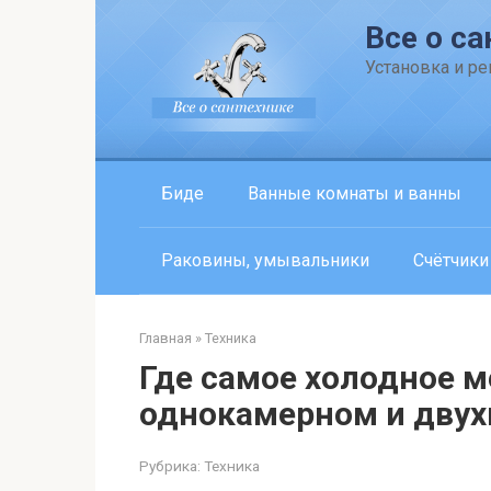
Перейти
Все о са
к
контенту
Установка и р
Биде
Ванные комнаты и ванны
Раковины, умывальники
Счётчики
Главная
»
Техника
Где самое холодное м
однокамерном и дву
Рубрика:
Техника