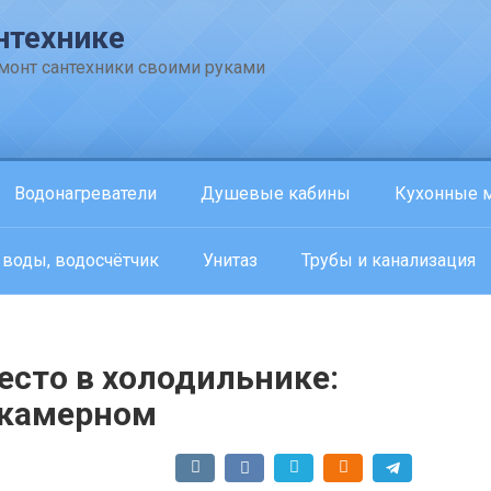
нтехнике
емонт сантехники своими руками
Водонагреватели
Душевые кабины
Кухонные 
 воды, водосчётчик
Унитаз
Трубы и канализация
есто в холодильнике:
хкамерном