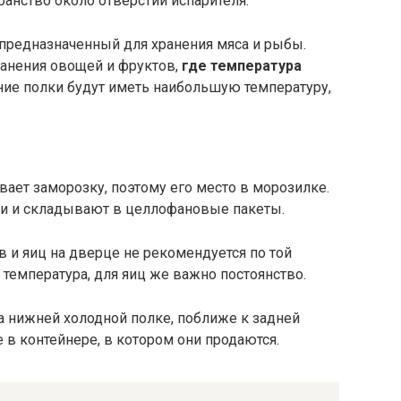
транство около отверстий испарителя.
 предназначенный для хранения мяса и рыбы.
ранения овощей и фруктов,
где температура
ие полки будут иметь наибольшую температуру,
ает заморозку, поэтому его место в морозилке.
ки и складывают в целлофановые пакеты.
 и яиц на дверце не рекомендуется по той
 температура, для яиц же важно постоянство.
а нижней холодной полке, поближе к задней
е в контейнере, в котором они продаются.