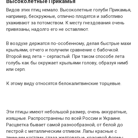
Высоколетные Прикамья
Видов этих птиц немало. Высоколетные голуби Прикамья,
например, бескружные, отлично плодятся и заботливо
ухаживают за потомством. К месту гнездования очень
привязаны, надолго его не оставляют.
В воздухе держатся по-особенному, делая быстрые махи
крыльями, отчего и получили сравнение с бабочкой.
Второй вид лета – серпастый. При таком способе лета
голубь как бы окружает крыльями голову, образуя нимб
или серп.
К этому виду относятся белокалитвинские торцевые.
Эти птицы имеют небольшой размер, очень аккуратные,
изящные. Распространены по всей России и Украине.
Расцветка бывает самой разнообразной, от белой до
пестрой с металлическим отливом. Лапы красные с
темными когтями, глаза желтоватые, красивой формы.