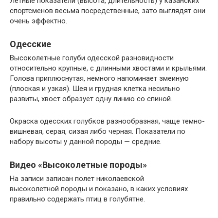
Летные показатели (высота, длительность) у казанских
спортсменов весьма посредственные, зато выглядят они
очень эффектно.
Одесские
Высоколетные голуби одесской разновидности
относительно крупные, с длинными хвостами и крыльями.
Голова приплюснутая, немного напоминает змеиную
(плоская и узкая). Шея и грудная клетка несильно
развиты, хвост образует одну линию со спиной.
Окраска одесских голубков разнообразная, чаще темно-
вишневая, серая, сизая либо черная. Показатели по
набору высоты у данной породы — средние.
Видео «Высоколетные породы»
На записи записан полет николаевской
высоколетной породы и показано, в каких условиях
правильно содержать птиц в голубятне.