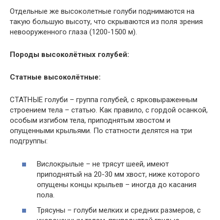
Отдельные же высоколетные голуби поднимаются на
такую большую высоту, что скрываются из поля зрения
невооруженного глаза (1200-1500 м).
Породы высоколётных голубей:
Статные высоколётные:
СТАТНЫЕ голуби – группа голубей, с ярковыраженным
строением тела – статью. Как правило, с гордой осанкой,
особым изгибом тела, приподнятым хвостом и
опущенными крыльями. По статности делятся на три
подгруппы:
Вислокрылые – не трясут шеей, имеют
приподнятый на 20-30 мм хвост, ниже которого
опущены концы крыльев – иногда до касания
пола.
Трясуны – голуби мелких и средних размеров, с