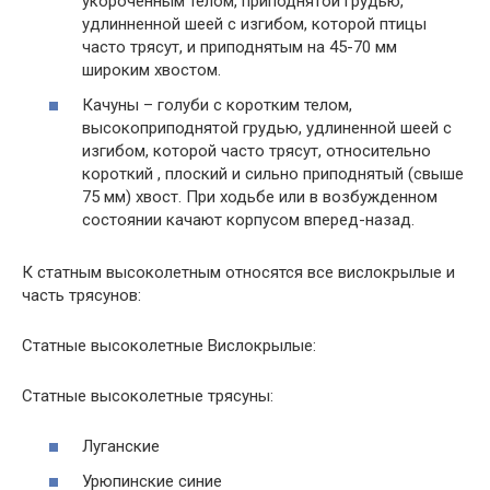
укороченным телом, приподнятой грудью,
удлинненной шеей с изгибом, которой птицы
часто трясут, и приподнятым на 45-70 мм
широким хвостом.
Качуны – голуби с коротким телом,
высокоприподнятой грудью, удлиненной шеей с
изгибом, которой часто трясут, относительно
короткий , плоский и сильно приподнятый (свыше
75 мм) хвост. При ходьбе или в возбужденном
состоянии качают корпусом вперед-назад.
К статным высоколетным относятся все вислокрылые и
часть трясунов:
Статные высоколетные Вислокрылые:
Статные высоколетные трясуны:
Луганские
Урюпинские синие