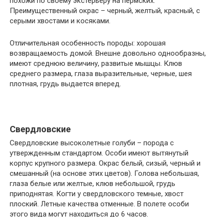
похожи по своему экстерьеру на пермских.
Преимущественный окрас – черный, желтый, красный, с
серыми хвостами и косяками.
Отличительная особенность породы: хорошая
возвращаемость домой. Внешне довольно однообразны,
имеют среднюю величину, развитые мышцы. Клюв
среднего размера, глаза выразительные, черные, шея
плотная, грудь выдается вперед.
Свердловские
Свердловские высоколетные голуби – порода с
утвержденным стандартом. Особи имеют вытянутый
корпус крупного размера. Окрас белый, сизый, черный и
смешанный (на основе этих цветов). Голова небольшая,
глаза белые или желтые, клюв небольшой, грудь
приподнятая. Когти у свердловского темные, хвост
плоский. Летные качества отменные. В полете особи
этого вида могут находиться до 6 часов.