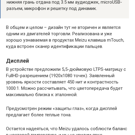
нижняя грань отдана под 3.5 мм аудиоджек, microUSB-
разъем, микрофон и решетку под динамик.
В общем и целом – дизайн тут не вторичен и является
одним из двигателей торговли. Реализована и уже
хорошо узнаваемая в продуктах Meizu клавиша mTouch,
куда встроен сканер идентификации пальцев.
Дисплей
В устройстве предложили 5,5-дюймовую LTPS-матрицу с
FullHD-разрешением (1920х1080 точек). Заявленный
уровень яркости составляет 450 нит и контрастность
1000:1. Можно рассчитывать, что цветопередача будет
максимально близка к эталонной.
Предусмотрен режим «защиты глаз», когда дисплей
предлагает более теплые тона.
Остается надеяться, что Meizu удалось соблюсти баланс
в цветовой температуре, и мы не увидим ярко