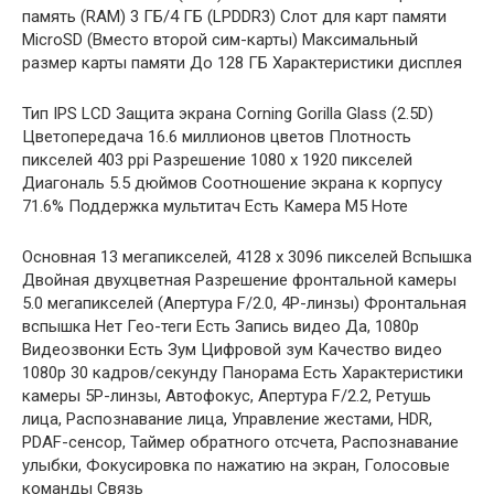
память (RAM) 3 ГБ/4 ГБ (LPDDR3) Слот для карт памяти
MicroSD (Вместо второй сим-карты) Максимальный
размер карты памяти До 128 ГБ Характеристики дисплея
Тип IPS LCD Защита экрана Corning Gorilla Glass (2.5D)
Цветопередача 16.6 миллионов цветов Плотность
пикселей 403 ppi Разрешение 1080 x 1920 пикселей
Диагональ 5.5 дюймов Соотношение экрана к корпусу
71.6% Поддержка мультитач Есть Камера М5 Ноте
Основная 13 мегапикселей, 4128 x 3096 пикселей Вспышка
Двойная двухцветная Разрешение фронтальной камеры
5.0 мегапикселей (Апертура F/2.0, 4P-линзы) Фронтальная
вспышка Нет Гео-теги Есть Запись видео Да, 1080p
Видеозвонки Есть Зум Цифровой зум Качество видео
1080p 30 кадров/секунду Панорама Есть Характеристики
камеры 5P-линзы, Автофокус, Апертура F/2.2, Ретушь
лица, Распознавание лица, Управление жестами, HDR,
PDAF-сенсор, Таймер обратного отсчета, Распознавание
улыбки, Фокусировка по нажатию на экран, Голосовые
команды Связь