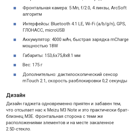
Фронтальная камера: 5 Мп, f/2.0, 4 линзы, ArcSoft
алгоритм
Интерфейсы: Bluetooth 4.1 LE, Wi-Fi (a/b/g/n), GPS,
ГЛОНАСС, microUSB
Аккумулятор: 4000 мАч, быстрая зарядка mCharge
мощностью 18W
Габариты: 153,6х75,8х8.1 мм
Вес: 175 г
Дополнительно: дактилоскопический сенсор
mTouch 2.1, скорость разблокировки 0,2 секунды
Дизайн
Дизайн гаджета одновременно приятен и забавен тем,
что отсылает нас к Meizu M3 Note и это практически брат-
близнец M3E. Фронтальная сторона с теми же
расположениями элементов и на месте закаленное
2.5D‑стекло.