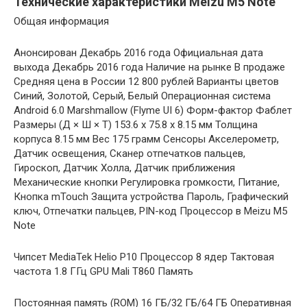
Технические характеристики Meizu M5 Note
Общая информация
Анонсирован Декабрь 2016 года Официальная дата
выхода Декабрь 2016 года Наличие на рынке В продаже
Средняя цена в России 12 800 рублей Варианты цветов
Синий, Золотой, Серый, Белый Операционная система
Android 6.0 Marshmallow (Flyme UI 6) Форм-фактор Фаблет
Размеры (Д × Ш × Т) 153.6 x 75.8 x 8.15 мм Толщина
корпуса 8.15 мм Вес 175 грамм Сенсоры Акселерометр,
Датчик освещения, Сканер отпечатков пальцев,
Гироскоп, Датчик Холла, Датчик приближения
Механические кнопки Регулировка громкости, Питание,
Кнопка mTouch Защита устройства Пароль, Графический
ключ, Отпечатки пальцев, PIN-код Процессор в Meizu M5
Note
Чипсет MediaTek Helio P10 Процессор 8 ядер Тактовая
частота 1.8 ГГц GPU Mali T860 Память
Постоянная память (ROM) 16 ГБ/32 ГБ/64 ГБ Оперативная