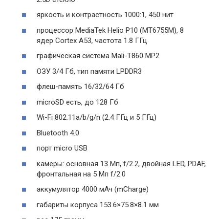
яркость и контрастность 1000:1, 450 нит
процессор MediaTek Helio P10 (MT6755M), 8
ядер Cortex A53, частота 1.8 ГГц
графическая система Mali-T860 MP2
ОЗУ 3/4 Гб, тип памяти LPDDR3
флеш-память 16/32/64 Гб
microSD есть, до 128 Гб
Wi-Fi 802.11a/b/g/n (2.4 ГГц и 5 ГГц)
Bluetooth 4.0
порт micro USB
камеры: основная 13 Мп, f/2.2, двойная LED, PDAF,
фронтальная на 5 Мп f/2.0
аккумулятор 4000 мАч (mCharge)
габариты корпуса 153.6×75.8×8.1 мм