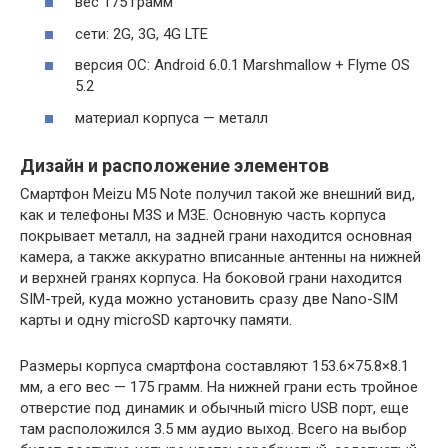
вес 175 грамм
сети: 2G, 3G, 4G LTE
версия ОС: Android 6.0.1 Marshmallow + Flyme OS
5.2
материал корпуса — металл
Дизайн и расположение элементов
Смартфон Meizu M5 Note получил такой же внешний вид,
как и телефоны M3S и M3E. Основную часть корпуса
покрывает металл, на задней грани находится основная
камера, а также аккуратно вписанные антенны на нижней
и верхней гранях корпуса. На боковой грани находится
SIM-трей, куда можно установить сразу две Nano-SIM
карты и одну microSD карточку памяти.
Размеры корпуса смартфона составляют 153.6×75.8×8.1
мм, а его вес — 175 грамм. На нижней грани есть тройное
отверстие под динамик и обычный micro USB порт, еще
там расположился 3.5 мм аудио выход. Всего на выбор