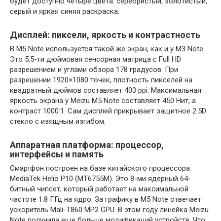
будет доступно четыре цвета: серебристый, золотистый,
серый и яркая синяя раскраска.
Дисплей: пиксели, яркость и контрастность
В M5 Note используется такой же экран, как и у M3 Note.
Это 5.5-ти дюймовая сенсорная матрица с Full HD
разрешением и углами обзора 178 градусов. При
разрешении 1920×1080 точек, плотность пикселей на
квадратный дюймов составляет 403 ppi. Максимальная
яркость экрана у Meizu M5 Note составляет 450 Нит, а
контраст 1000:1. Сам дисплей прикрывает защитное 2.5D
стекло с изящным изгибом.
Аппаратная платформа: процессор,
интерфейсы и память
Смартфон построен на базе китайского процессора
MediaTek Helio P10 (MT6755M). Это 8-ми ядерный 64-
битный чипсет, который работает на максимальной
частоте 1.8 ГГц на ядро. За графику в M5 Note отвечает
ускоритель Mali-T860 MP2 GPU. В этом году линейка Meizu
Note получила еще больше модификаций устройств. Что