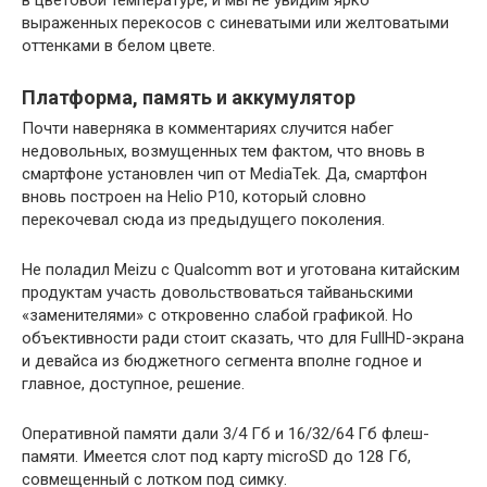
выраженных перекосов с синеватыми или желтоватыми
оттенками в белом цвете.
Платформа, память и аккумулятор
Почти наверняка в комментариях случится набег
недовольных, возмущенных тем фактом, что вновь в
смартфоне установлен чип от MediaTek. Да, смартфон
вновь построен на Helio P10, который словно
перекочевал сюда из предыдущего поколения.
Не поладил Meizu с Qualcomm вот и уготована китайским
продуктам участь довольствоваться тайваньскими
«заменителями» с откровенно слабой графикой. Но
объективности ради стоит сказать, что для FullHD-экрана
и девайса из бюджетного сегмента вполне годное и
главное, доступное, решение.
Оперативной памяти дали 3/4 Гб и 16/32/64 Гб флеш-
памяти. Имеется слот под карту microSD до 128 Гб,
совмещенный с лотком под симку.