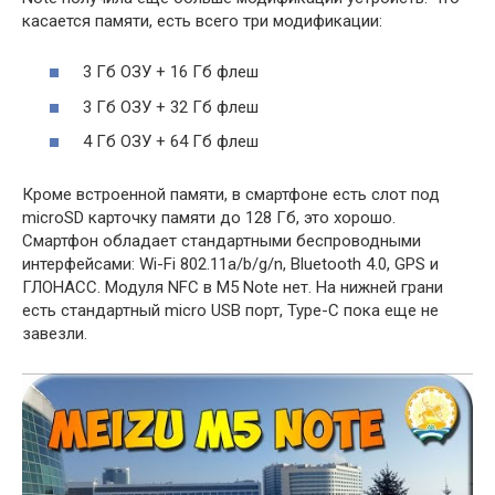
касается памяти, есть всего три модификации:
3 Гб ОЗУ + 16 Гб флеш
3 Гб ОЗУ + 32 Гб флеш
4 Гб ОЗУ + 64 Гб флеш
Кроме встроенной памяти, в смартфоне есть слот под
microSD карточку памяти до 128 Гб, это хорошо.
Смартфон обладает стандартными беспроводными
интерфейсами: Wi-Fi 802.11a/b/g/n, Bluetooth 4.0, GPS и
ГЛОНАСС. Модуля NFC в M5 Note нет. На нижней грани
есть стандартный micro USB порт, Type-C пока еще не
завезли.