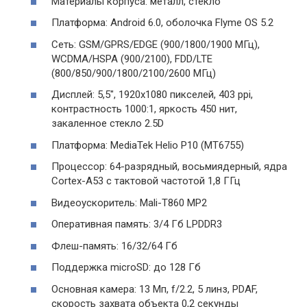
Материалы корпуса: металл, стекло
Платформа: Android 6.0, оболочка Flyme OS 5.2
Сеть: GSM/GPRS/EDGE (900/1800/1900 МГц),
WCDMA/HSPA (900/2100), FDD/LTE
(800/850/900/1800/2100/2600 МГц)
Дисплей: 5,5″, 1920х1080 пикселей, 403 ppi,
контрастность 1000:1, яркость 450 нит,
закаленное стекло 2.5D
Платформа: MediaTek Helio P10 (МТ6755)
Процессор: 64-разрядный, восьмиядерный, ядра
Cortex-A53 с тактовой частотой 1,8 ГГц
Видеоускоритель: Mali-T860 MP2
Оперативная память: 3/4 Гб LPDDR3
Флеш-память: 16/32/64 Гб
Поддержка microSD: до 128 Гб
Основная камера: 13 Мп, f/2.2, 5 линз, PDAF,
скорость захвата объекта 0,2 секунды