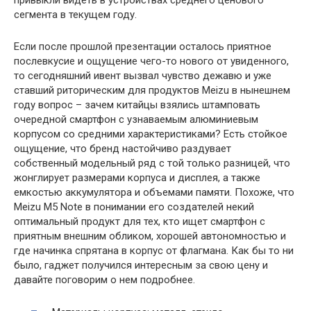
привыкли видеть в устройствах среднего ценового
сегмента в текущем году.
Если после прошлой презентации осталось приятное
послевкусие и ощущение чего-то нового от увиденного,
то сегодняшний ивент вызвал чувство дежавю и уже
ставший риторическим для продуктов Meizu в нынешнем
году вопрос – зачем китайцы взялись штамповать
очередной смартфон с узнаваемым алюминиевым
корпусом со средними характеристиками? Есть стойкое
ощущение, что бренд настойчиво раздувает
собственный модельный ряд с той только разницей, что
жонглирует размерами корпуса и дисплея, а также
емкостью аккумулятора и объемами памяти. Похоже, что
Meizu M5 Note в понимании его создателей некий
оптимальный продукт для тех, кто ищет смартфон с
приятным внешним обликом, хорошей автономностью и
где начинка спрятана в корпус от флагмана. Как бы то ни
было, гаджет получился интересным за свою цену и
давайте поговорим о нем подробнее.