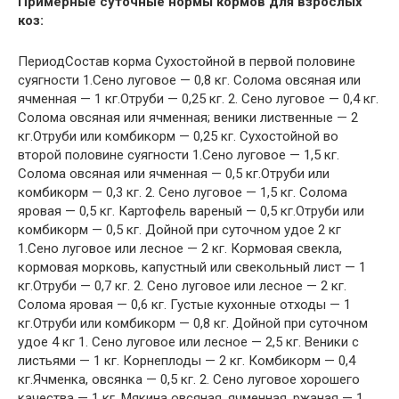
Примерные суточные нормы кормов для взрослых
коз:
ПериодСостав корма Сухостойной в первой половине
суягности 1.Сено луговое — 0,8 кг. Солома овсяная или
ячменная — 1 кг.Отруби — 0,25 кг. 2. Сено луговое — 0,4 кг.
Солома овсяная или ячменная; веники лиственные — 2
кг.Отруби или комбикорм — 0,25 кг. Сухостойной во
второй половине суягности 1.Сено луговое — 1,5 кг.
Солома овсяная или ячменная — 0,5 кг.Отруби или
комбикорм — 0,3 кг. 2. Сено луговое — 1,5 кг. Солома
яровая — 0,5 кг. Картофель вареный — 0,5 кг.Отруби или
комбикорм — 0,5 кг. Дойной при суточном удое 2 кг
1.Сено луговое или лесное — 2 кг. Кормовая свекла,
кормовая морковь, капустный или свекольный лист — 1
кг.Отруби — 0,7 кг. 2. Сено луговое или лесное — 2 кг.
Солома яровая — 0,6 кг. Густые кухонные отходы — 1
кг.Отруби или комбикорм — 0,8 кг. Дойной при суточном
удое 4 кг 1. Сено луговое или лесное — 2,5 кг. Веники с
листьями — 1 кг. Корнеплоды — 2 кг. Комбикорм — 0,4
кг.Ячменка, овсянка — 0,5 кг. 2. Сено луговое хорошего
качества — 1 кг. Мякина овсяная, ячменная, ржаная — 1