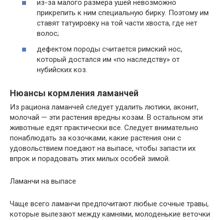
из-за малого размера ушей невозможно
прикрепить к ним специальную бирку. Поэтому им
ставят татуировку на той части хвоста, где нет
волос;
дефектом породы считается римский нос,
который достался им «по наследству» от
нубийских коз.
Нюансы кормления ламанчей
Из рациона ламанчей следует удалить лютики, аконит,
молочай — эти растения вредны козам. В остальном эти
животные едят практически все. Следует внимательно
понаблюдать за козочками, какие растения они с
удовольствием поедают на выпасе, чтобы запасти их
впрок и порадовать этих милых особей зимой.
Ламанчи на выпасе
Чаще всего ламанчи предпочитают любые сочные травы,
которые вылезают между камнями, молоденькие веточки