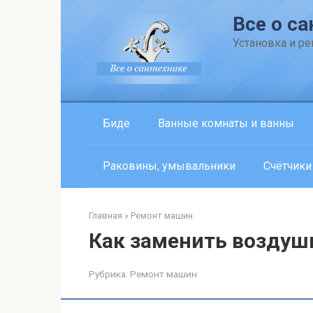
Перейти
Все о са
к
контенту
Установка и р
Биде
Ванные комнаты и ванны
Раковины, умывальники
Счётчики
Главная
»
Ремонт машин
Как заменить воздуш
Рубрика:
Ремонт машин