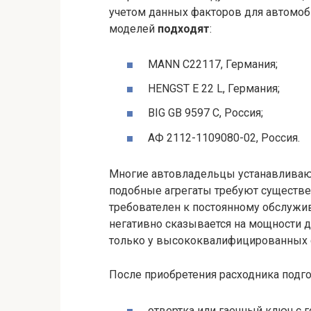
учетом данных факторов для автомоби
моделей
подходят
:
MANN C22117, Германия;
HENGST E 22 L, Германия;
BIG GB 9597 C, Россия;
АФ 2112-1109080-02, Россия.
Многие автовладельцы устанавливают
подобные агрегаты требуют существе
требователен к постоянному обслужив
негативно сказывается на мощности д
только у высококвалифицированных 
После приобретения расходника под
отвертка или гаечный ключ с 