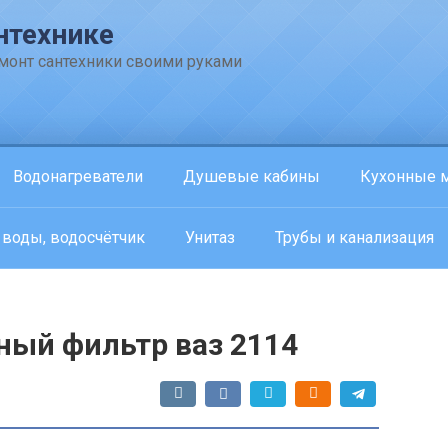
нтехнике
емонт сантехники своими руками
Водонагреватели
Душевые кабины
Кухонные 
 воды, водосчётчик
Унитаз
Трубы и канализация
ный фильтр ваз 2114