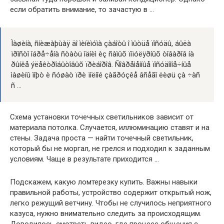
если обратить внимание, то зачастую в …
Ìàøèíà, ñíèæàþùàÿ äî ìèíèìóìà çàáîòû î ìûòüå ïîñóäû, áûëà
ïðîñòî îáðå÷åíà ñòàòü îäíèì èç ñàìûõ ïîïóëÿðíûõ òîâàðîâ íà
ðûíêå ýëåêòðîáûòîâûõ ïðèáîðîâ. Ñîâðåìåííûå ïîñóäîìîå÷íûå
ìàøèíû ìîþò è ñóøàò ïðè ïîëíîé çàãðóçêå âñåãî ëèøü çà ÷àñ
ñ …
Схема установки точечных светильников зависит от
материала потолка. Случается, иллюминацию ставят и на
стены. Задача проста — найти точечный светильник,
который бы не моргал, не грелся и подходил к заданным
условиям. Чаще в результате приходится …
Подскажем, какую ломтерезку купить. Важны навыки
правильной работы, устройство содержит открытый нож,
легко режущий ветчину. Чтобы не случилось неприятного
казуса, нужно внимательно следить за происходящим.
Доводилось смотреть видео, где процесс общения с