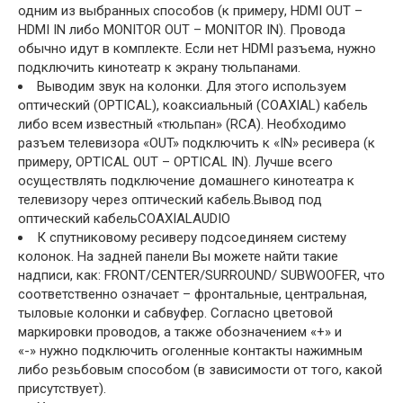
одним из выбранных способов (к примеру, HDMI OUT –
HDMI IN либо MONITOR OUT – MONITOR IN). Провода
обычно идут в комплекте. Если нет HDMI разъема, нужно
подключить кинотеатр к экрану тюльпанами.
Выводим звук на колонки. Для этого используем
оптический (OPTICAL), коаксиальный (COAXIAL) кабель
либо всем известный «тюльпан» (RCA). Необходимо
разъем телевизора «OUT» подключить к «IN» ресивера (к
примеру, OPTICAL OUT – OPTICAL IN). Лучше всего
осуществлять подключение домашнего кинотеатра к
телевизору через оптический кабель.Вывод под
оптический кабельCOAXIALAUDIO
К спутниковому ресиверу подсоединяем систему
колонок. На задней панели Вы можете найти такие
надписи, как: FRONT/CENTER/SURROUND/ SUBWOOFER, что
соответственно означает – фронтальные, центральная,
тыловые колонки и сабвуфер. Согласно цветовой
маркировки проводов, а также обозначением «+» и
«-» нужно подключить оголенные контакты нажимным
либо резьбовым способом (в зависимости от того, какой
присутствует).