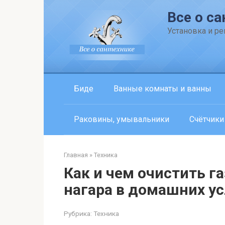
Перейти
Все о са
к
контенту
Установка и р
Биде
Ванные комнаты и ванны
Раковины, умывальники
Счётчики
Главная
»
Техника
Как и чем очистить г
нагара в домашних у
Рубрика:
Техника