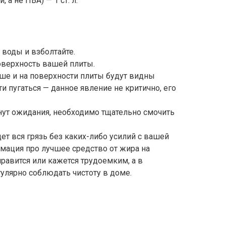
 а не ПВА) — 1 ст. л.
 воды и взболтайте.
оверхность вашей плиты.
ше и на поверхности плиты будут видны
и пугаться — данное явление не критично, его
инут ожидания, необходимо тщательно смочить
ет вся грязь без каких-либо усилий с вашей
мация про лучшее средство от жира на
нравится или кажется трудоемким, а в
улярно соблюдать чистоту в доме.