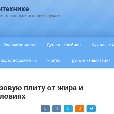
нтехнике
емонт сантехники своими руками
Водонагреватели
Душевые кабины
Кухонные 
 воды, водосчётчик
Унитаз
Трубы и канализация
азовую плиту от жира и
словиях