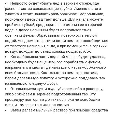
Непросто будет убрать лед в верхнем отсеке, где
располагаются охлаждающие трубки. Именно с этого
участка и стоит начинать размораживать морозильник,
поскольку здесь лед тает дольше. Для начала можете
пройтись губкой, предварительно смочив ее в горячей
воде, а далее нелишним будет воспользоваться
обычным феном. Обрабатывая поверхность теплой
водой, мы даем отверстиям сетки немного освободиться
от толстого налипания льда, а при помощи фена горячий
воздух доходит до самих охлаждающих трубок.
Когда большая часть ледяной массы будет удалена,
необходимо будет еще немного поработать с феном,
направив его в места, где налипшего неразмороженного
инея больше всего. Как только он немного подтаял,
берем деревянную лопатку и осторожно поддеваем так
называемую «ледяную шубу».
Отвалившиеся куски льда убираем либо в раковину,
либо собираем в заранее подготовленный таз. Эту
процедуру повторяем до тех пор, пока не освободим
стенки камеры ото льда полностью.
Затем делаем мыльный раствор при помощи средства