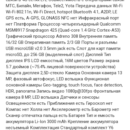
МТС, Билайн, Мегафон, Tele2, Yota Передача данных Wi-Fi
Wi-Fi 802.11n, Wi-Fi Direct, hotspot Bluetooth 4.1, A2DP, LE
GPS есть, A-GPS, GLONASS NFC нет Инфракрасный порт
нет Платформа Процессор четырехъядерный Qualcomm
MSM8917 Snapdragon 425 (Quad-core 1.4 GHz Cortex-A53)
Графический процессор Adreno 308 Внутренняя память
16/32 GB Оперативная память 2/3 GB Порты и разъемы
USB microUSB v2.0 3.5mm jack есть Слот для карт памяти
microSD, до 256 GB (выделенный слот) Дисплей Тип
дисплея IPS LCD емкостный, 16M цветов Размер экрана
5.7 дюймов (~75.4% лицевой поверхности устройства)
Защита дисплея 2,5D-стекло Камера Основная камера 13
MP, фазовый автофокус, LED вспышка Функционал
основной камеры Geo-tagging, touch focus, face detection,
HDR, panorama Запись видео 1080p@30fps Фронтальная
камера 8 MP, LED вспышка Датчики и сенсоры
Освещенности есть Приближения есть Гироскоп нет
Компас нет Холла нет Акселерометр есть Барометр нет
Сканер отпечатка пальца есть Батарея Тип и емкость
аккумулятора Li-Ion 3000 mAh Крепление аккумулятора
несъемный Комплектация Стандартный комплект Y6