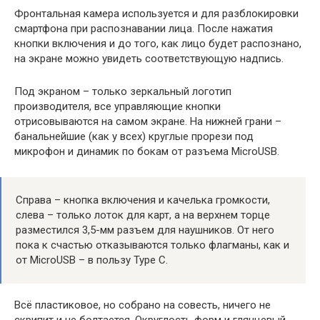
Фронтальная камера используется и для разблокировки
смартфона при распознавании лица. После нажатия
кнопки включения и до того, как лицо будет распознано,
на экране можно увидеть соответствующую надпись.
Под экраном – только зеркальный логотип
производителя, все управляющие кнопки
отрисовываются на самом экране. На нижней грани –
банальнейшие (как у всех) круглые прорези под
микрофон и динамик по бокам от разъема MicroUSB.
Справа – кнопка включения и качелька громкости,
слева – только лоток для карт, а на верхнем торце
разместился 3,5-мм разъем для наушников. От него
пока к счастью отказываются только флагманы, как и
от MicroUSB – в пользу Type C.
Всё пластиковое, но собрано на совесть, ничего не
скрипит и не болтается. Округлость форм и глянцевый