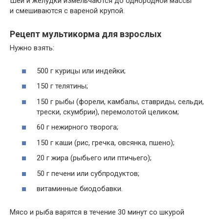
Шеи и желудки измельчаются до однородной массы
и смешиваются с вареной крупой.
Рецепт мультикорма для взрослых
Нужно взять:
500 г курицы или индейки;
150 г телятины;
150 г рыбы (форели, камбалы, ставриды, сельди,
трески, скумбрии), перемолотой целиком;
60 г нежирного творога;
150 г каши (рис, гречка, овсянка, пшено);
20 г жира (рыбьего или птичьего);
50 г печени или субпродуктов;
витаминные биодобавки.
Мясо и рыба варятся в течение 30 минут со шкурой