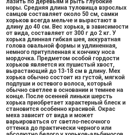
лазить по деревьям и рыть глубокие
норы. Средняя длина туловища взрослых
самцов составляет около 50 см, самки
хорьков всегда мельче и вырастают в
длину до 40 см. Вес хорька, в зависимости
от вида, составляет от 300 г до 2 кг. У
хорька длинная гибкая шея, аккуратная
голова овальной формы и удлиненная,
немного притупленная к кончику носа
мордочка. Предметом особой гордости
хорьков является их пушистый хвост,
вырастающий до 13-18 см в длину. Мех
хорька обычно состоит из густой, мягкой
подпуши и остевого волоса, который
обычно светлее в основании и темнее на
конце. После осенней линьки шерсть
хорька приобретает характерный блеск и
становится особенно красивой. Окрас
меха зависит от вида и может
варьироваться от светло-песочного
оттенка до практически черного или
абсолютно белого у хорьков-альбиносов.