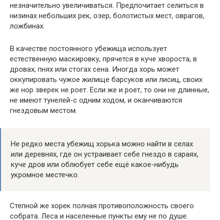
незначительно увеличиваться. Предпочитает селиться в
низинах небольших рек, озер, болотистых мест, оврагов,
ложбинах.
В качестве постоянного убежища использует
естественную маскировку, прячется в куче хвороста, в
дровах, пнях или стогах сена. Иногда хорь может
оккупировать чужое жилище барсуков или лисиц, своих
же нор зверек не роет. Если же и роет, то они не длинные,
не имеют тунелей-с одним ходом, и оканчиваются
гнездовым местом.
Не редко места убежищ хорька можно найти в селах
или деревнях, где он устраивает себе гнездо в сараях,
куче дров или облюбует себе ещё какое-нибудь
укромное местечко.
Степной же хорек полная противоположность своего
собрата. Леса и населенные пункты ему не по душе.