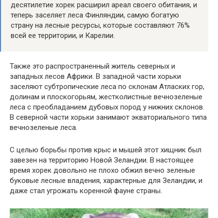
десятилетие хорек расширил ареал своего обитания, и
теперь заселяет леса Финляндии, самую богатую
страну на лесные ресурсы, которые составляют 76%
всей ее территории, и Карелии.
Также это распространенный житель северных и
западных лесов Африки. В западной части хорьки
заселяют субтропические леса по склонам Атласких гор,
долинам и плоскогорьям, жестколистные вечнозеленые
леса с преобладанием дубовых пород у нижних склонов.
В северной части хорьки занимают экваториального типа
вечнозеленые леса.
С целью борьбы против крыс и мышей этот хищник был
завезен на территорию Новой Зеландии. В настоящее
время хорек довольно не плохо обжил вечно зеленые
буковые лесные владения, характерные для Зеландии, и
даже стал угрожать коренной фауне страны.