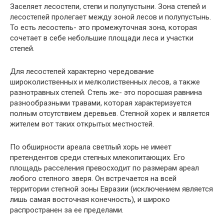
Заселяет лесостепи, степи и полупустыни. Зона степей и
лесостепей пролегает между зоной лесов и полупустынь.
То есть лесостепь- это промежуточная зона, которая
сочетает в себе небольшие площади леса и участки
степей.
Для лесостепей характерно чередование
широколиственных и мелколиственных лесов, а также
разнотравных степей. Степь же- это поросшая равнина
разнообразными травами, которая характеризуется
полным отсутствием деревьев. Степной хорек и является
жителем вот таких открытых местностей.
По обширности ареала светлый хорь не имеет
претендентов среди степных млекопитающих. Его
площадь расселения превосходит по размерам ареал
любого степного зверя. Он встречается на всей
территории степной зоны Евразии (исключением является
лишь самая восточная конечность), и широко
распространен за ее пределами.