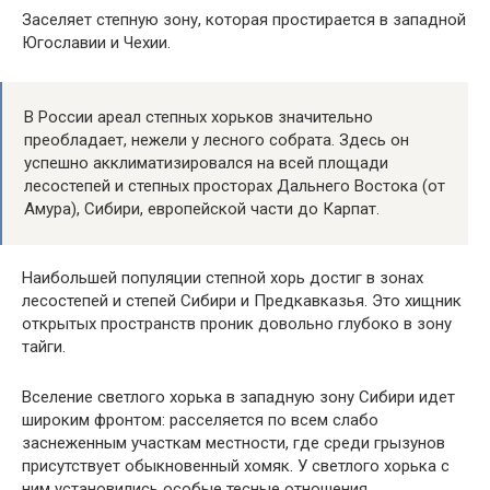
Заселяет степную зону, которая простирается в западной
Югославии и Чехии.
В России ареал степных хорьков значительно
преобладает, нежели у лесного собрата. Здесь он
успешно акклиматизировался на всей площади
лесостепей и степных просторах Дальнего Востока (от
Амура), Сибири, европейской части до Карпат.
Наибольшей популяции степной хорь достиг в зонах
лесостепей и степей Сибири и Предкавказья. Это хищник
открытых пространств проник довольно глубоко в зону
тайги.
Вселение светлого хорька в западную зону Сибири идет
широким фронтом: расселяется по всем слабо
заснеженным участкам местности, где среди грызунов
присутствует обыкновенный хомяк. У светлого хорька с
ним установились особые тесные отношения.