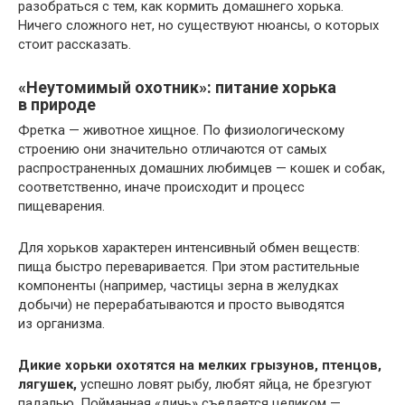
разобраться с тем, как кормить домашнего хорька.
Ничего сложного нет, но существуют нюансы, о которых
стоит рассказать.
«Неутомимый охотник»: питание хорька
в природе
Фретка — животное хищное. По физиологическому
строению они значительно отличаются от самых
распространенных домашних любимцев — кошек и собак,
соответственно, иначе происходит и процесс
пищеварения.
Для хорьков характерен интенсивный обмен веществ:
пища быстро переваривается. При этом растительные
компоненты (например, частицы зерна в желудках
добычи) не перерабатываются и просто выводятся
из организма.
Дикие хорьки охотятся на мелких грызунов, птенцов,
лягушек,
успешно ловят рыбу, любят яйца, не брезгуют
падалью. Пойманная «дичь» съедается целиком —