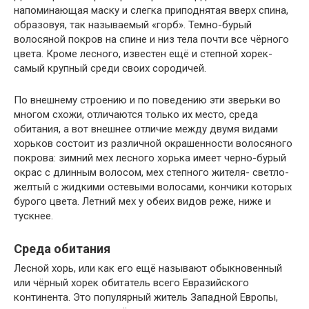
напоминающая маску и слегка приподнятая вверх спина,
образовуя, так называемый «горб». Темно-бурый
волосяной покров на спине и низ тела почти все чёрного
цвета. Кроме лесного, известен ещё и степной хорек-
самый крупный среди своих сородичей.
По внешнему строению и по поведению эти зверьки во
многом схожи, отличаются только их место, среда
обитания, а вот внешнее отличие между двумя видами
хорьков состоит из различной окрашенности волосяного
покрова: зимний мех лесного хорька имеет черно-бурый
окрас с длинным волосом, мех степного жителя- светло-
желтый с жидкими остевыми волосами, кончики которых
бурого цвета. Летний мех у обеих видов реже, ниже и
тускнее.
Среда обитания
Лесной хорь, или как его ещё называют обыкновенный
или чёрный хорек обитатель всего Евразийского
континента. Это популярный житель Западной Европы,