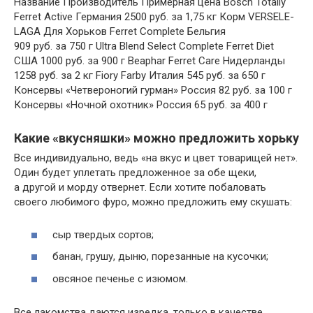
Название Производитель Примерная цена Bosch Totally
Ferret Active Германия 2500 руб. за 1,75 кг Корм VERSELE-
LAGA Для Хорьков Ferret Complete Бельгия
909 руб. за 750 г Ultra Blend Select Complete Ferret Diet
США 1000 руб. за 900 г Beaphar Ferret Care Нидерланды
1258 руб. за 2 кг Fiory Farby Италия 545 руб. за 650 г
Консервы «Четвероногий гурман» Россия 82 руб. за 100 г
Консервы «Ночной охотник» Россия 65 руб. за 400 г
Какие «вкусняшки» можно предложить хорьку
Все индивидуально, ведь «на вкус и цвет товарищей нет».
Один будет уплетать предложенное за обе щеки,
а другой и морду отвернет. Если хотите побаловать
своего любимого фуро, можно предложить ему скушать:
сыр твердых сортов;
банан, грушу, дыню, порезанные на кусочки;
овсяное печенье с изюмом.
Все лакомства даются изредка, только в качестве