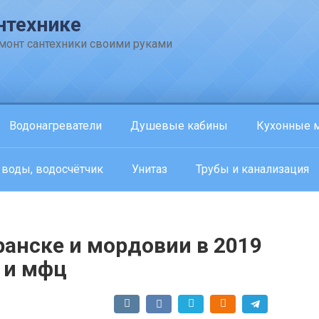
нтехнике
емонт сантехники своими руками
Водонагреватели
Душевые кабины
Кухонные 
 воды, водосчётчик
Унитаз
Трубы и канализация
ранске и мордовии в 2019
 и мфц