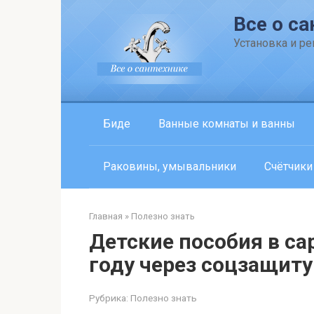
Перейти
Все о са
к
контенту
Установка и р
Биде
Ванные комнаты и ванны
Раковины, умывальники
Счётчики
Главная
»
Полезно знать
Детские пособия в са
году через соцзащиту
Рубрика:
Полезно знать