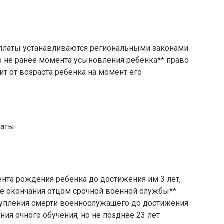
ы
ыплаты устанавливаются региональными законами
, но не ранее момента усыновления ребенка** право
ит от возраста ребенка на момент его
латы
ы
нта рождения ребенка до достижения им 3 лет,
нее окончания отцом срочной военной службы**
тупления смерти военнослужащего до достижения
ния очного обучения, но не позднее 23 лет