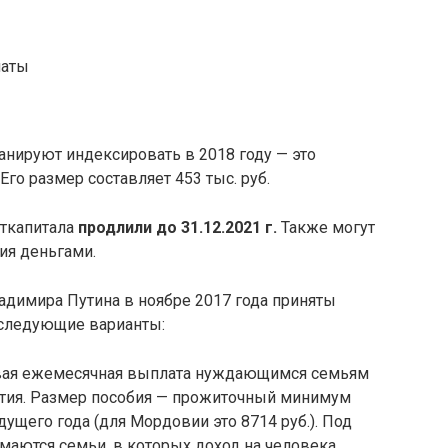
латы
ы
анируют индексировать в 2018 году — это
. Его размер составляет 453 тыс. руб.
аткапитала
продлили до 31.12.2021 г.
Также могут
я деньгами.
адимира Путина в ноябре 2017 года приняты
следующие варианты:
новая ежемесячная выплата нуждающимся семьям
летия. Размер пособия — прожиточный минимум
дущего года (для Мордовии это 8714 руб.). Под
аются семьи, в которых доход на человека