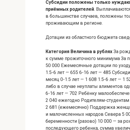
Субсидии положены только нуждаю
приёмных родителей
. Выплачиваютс
в большинстве случаев, положены то
проживающим в регионе.
Дотации из областного бюджета свед
Категория
Величина в рублях
За рожд
к сумме прожиточного минимума За по
50 000 Ежемесячные дотации по уходу
1.5-6 лет — 655 6-16 лет — 485 Суб
месяц 0-1.5 лет — 1 608 1.5-6 лет — 
либо в случае неуплаты алиментов одн
6-16 лет — 702 Ребёнку малообеспече
2 040 ежегодно Родителям-студентам 
2 681 (ежемесячно) Поддержка женщи
и малочисленных народов Севера 5 000
беременности (разово) 10 000 — за 
последующего ребенка, сумма увеличи