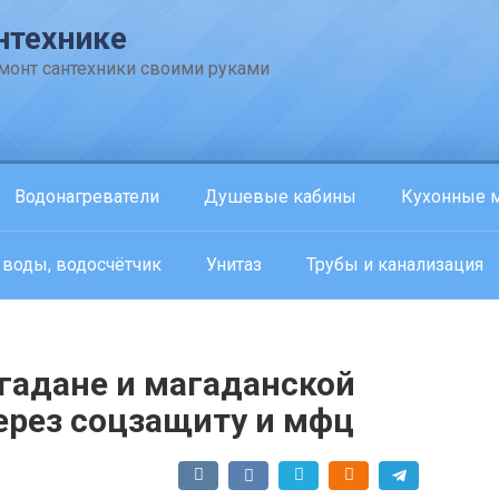
нтехнике
емонт сантехники своими руками
Водонагреватели
Душевые кабины
Кухонные 
 воды, водосчётчик
Унитаз
Трубы и канализация
гадане и магаданской
через соцзащиту и мфц