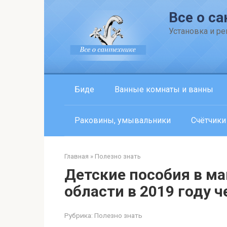
Перейти
Все о са
к
контенту
Установка и р
Биде
Ванные комнаты и ванны
Раковины, умывальники
Счётчики
Главная
»
Полезно знать
Детские пособия в ма
области в 2019 году 
Рубрика:
Полезно знать