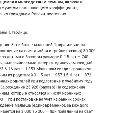
щимся и многодетным семьям, включая
я с учетом повышающего коэффициента,
лько гражданам России, постоянно
ены в таблице.
ение 3-х и более малышей Приравнивается
явление на свет двойни и тройни (разово) 30 000
 за детьми в базовом размере 0-1.5 лет — 740
сидии, выплачиваемые матерям-одиночкам каждый
1 523 6-16 лет — 1 353 Малышам солдат-срочников
им из родителей 0-1.5 лет — 957 1.5-6 лет — 872
нных родителей при подготовке к учебному году
За рождение 25 926 (разово) На содержание
нам, которые относятся к числу коренных
 — при постановке на учёт на ранних сроках
рождение малыша (единовременно), за каждого
вается на 3 000 15 000 — при появлении на свет