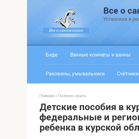
Перейти
Все о са
к
контенту
Установка и р
Биде
Ванные комнаты и ванны
Раковины, умывальники
Счётчики
Главная
»
Полезно знать
Детские пособия в кур
федеральные и реги
ребенка в курской об