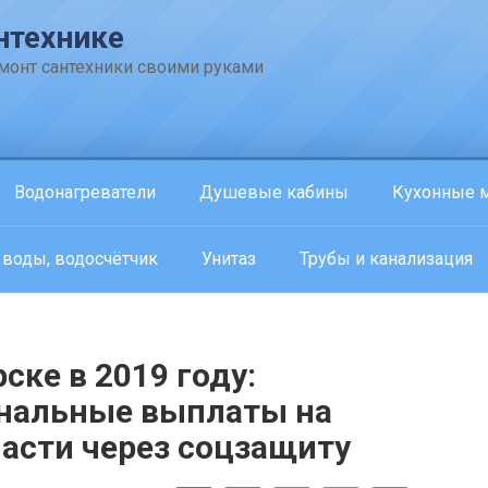
нтехнике
емонт сантехники своими руками
Водонагреватели
Душевые кабины
Кухонные 
 воды, водосчётчик
Унитаз
Трубы и канализация
ске в 2019 году:
ональные выплаты на
ласти через соцзащиту