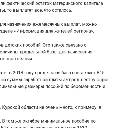
ли фактический остаток материнского капитала
 то выплатят все, что осталось.
для назначения ежемесячных выплат, можно
разделе «Информация для жителей региона».
в детских пособий. Это также связано с
личины предельной базы для начисления
о страхования.
аты в 2018 году предельная база составляет 815
я из суммы заработной платы за предшествующие
аксимальные размеры пособий по беременности и
Курской области не очень много, к примеру, в
 В том же октябре минимальное пособие по
52 человека, по уходу за вторым – 1630