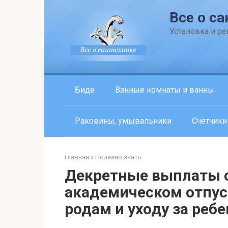
Перейти
Все о са
к
контенту
Установка и р
Биде
Ванные комнаты и ванны
Раковины, умывальники
Счётчики
Главная
»
Полезно знать
Декретные выплаты 
академическом отпус
родам и уходу за реб