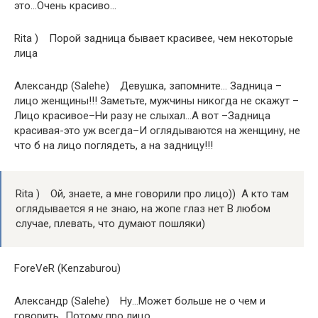
это…Очень красиво…
Rita ) Порой задница бывает красивее, чем некоторые
лица
Александр (Salehe) Девушка, запомните… Задница –
лицо женщины!!! Заметьте, мужчины никогда не скажут –
Лицо красивое–Ни разу не слыхал…А вот –Задница
красивая-это уж всегда–И оглядываются на женщину, не
что б на лицо поглядеть, а на задницу!!!
Rita ) Ой, знаете, а мне говорили про лицо)) А кто там
оглядывается я не знаю, на жопе глаз нет В любом
случае, плевать, что думают пошляки)
ForeVeR (Kenzaburou)
Александр (Salehe) Ну…Может больше не о чем и
говорить…Потому про лицо…