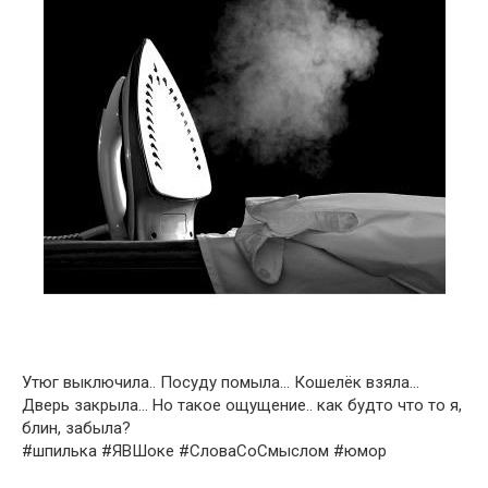
Утюг выключила.. Посуду помыла… Кошелёк взяла…
Дверь закрыла… Но такое ощущение.. как будто что то я,
блин, забыла?
#шпилька #ЯВШоке #СловаСоСмыслом #юмор