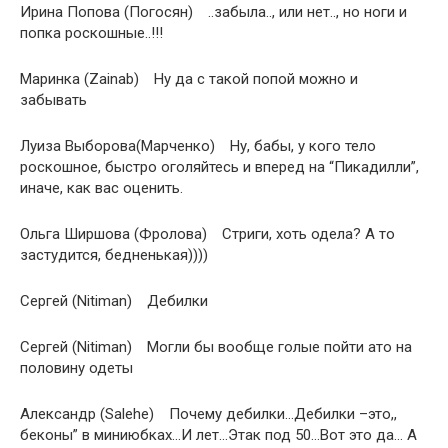
Ирина Попова (Погосян) ​..забыла.., или нет.., но ноги и
попка роскошные..!!!
Маринка (Zainab) Ну да с такой попой можно и
забывать
Луиза Выборова(Марченко) Ну, бабы, у кого тело
роскошное, быстро оголяйтесь и вперед на “Пикадилли”,
иначе, как вас оценить.
Ольга Ширшова (Фролова) Стриги, хоть одела? А то
застудится, бедненькая))))
Сергей (Nitiman) Дебилки
Сергей (Nitiman) Могли бы вообще голые пойти ато на
половину одеты
Александр (Salehe) Почему дебилки…Дебилки –это,,
беконы” в миниюбках…И лет…Этак под 50…Вот это да… А