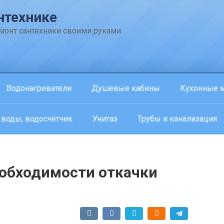
нтехнике
емонт сантехники своими руками
Водонагреватели
Душевые кабины
Кухонные 
 воды, водосчётчик
Унитаз
Трубы и канализация
еобходимости откачки