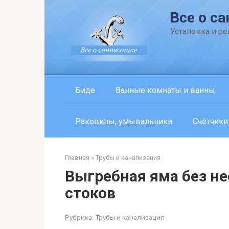
Перейти
Все о са
к
контенту
Установка и р
Биде
Ванные комнаты и ванны
Раковины, умывальники
Счётчики
Главная
»
Трубы и канализация
Выгребная яма без н
стоков
Рубрика:
Трубы и канализация