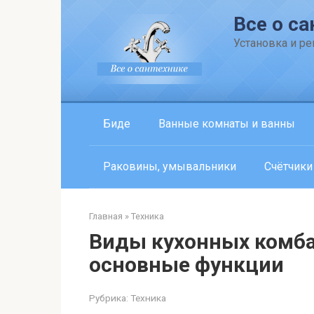
Перейти
Все о са
к
контенту
Установка и р
Биде
Ванные комнаты и ванны
Раковины, умывальники
Счётчики
Главная
»
Техника
Виды кухонных комба
основные функции
Рубрика:
Техника