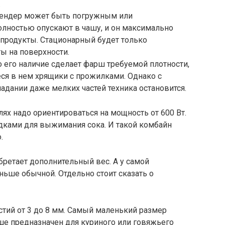
.
лендер может быть погружным или
олностью опускают в чашу, и он максимально
 продукты. Стационарный будет только
ы на поверхности.
его наличие сделает фарш требуемой плотности,
ся в нем хрящики с прожилками. Однако с
адании даже мелких частей техника остановится.
ях надо ориентироваться на мощность от 600 Вт.
дками для выжимания сока. И такой комбайн
.
бретает дополнительный вес. А у самой
ьше обычной. Отдельно стоит сказать о
тий от 3 до 8 мм. Самый маленький размер
ше предназначен для куриного или говяжьего