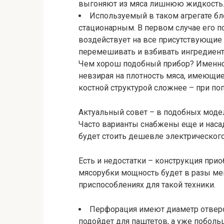
выгоняют из мяса лишнюю жидкость
Используемый в таком агрегате б
стационарным. В первом случае его п
воздействует на все присутствующие
перемешивать и взбивать ингредиент
Чем хорош подобный прибор? Именно 
невзирая на плотность мяса, имеющие
костной структурой сложнее – при поп
Актуальный совет – в подобных модел
Часто варианты снабжены еще и наса
будет стоить дешевле электрического
Есть и недостатки – конструкция прио
мясорубки мощность будет в разы мен
приспособлениях для такой техники.
Перфорация имеют диаметр отверс
подойдет для паштетов, а уже поболь