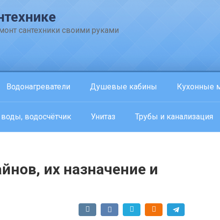
нтехнике
емонт сантехники своими руками
Водонагреватели
Душевые кабины
Кухонные 
 воды, водосчётчик
Унитаз
Трубы и канализация
йнов, их назначение и