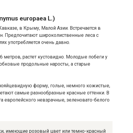
nymus europaea L.)
 Кавказе, в Крыму, Малой Азии. Встречается в
н. Предпочитают широколиственные леса с
ях употребляется очень давно.
 метров, растет кустовидно. Молодые побеги у
робковые продольные наросты, а старые
нояйцевидную форму, голые, немного кожистые,
ретают самые разнообразные красные оттенки. В
ета европейского невзрачные, зеленовато-белого
ки, имеющие розовый цвет или темно-красный