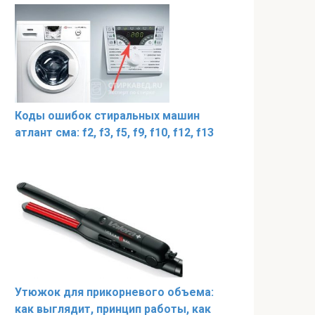
Коды ошибок стиральных машин
атлант сма: f2, f3, f5, f9, f10, f12, f13
Утюжок для прикорневого объема:
как выглядит, принцип работы, как