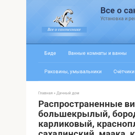
Перейти
Все о са
к
контенту
Установка и р
Биде
Ванные комнаты и ванны
Раковины, умывальники
Счётчики
Главная
»
Дачный дом
Распространенные ви
большекрылый, бород
карликовый, красноп
сахалинский, маака, 