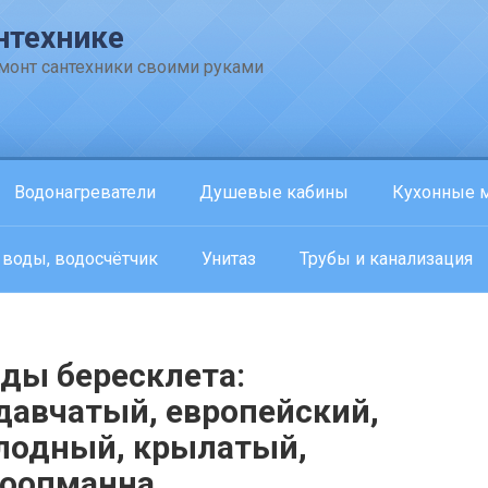
нтехнике
емонт сантехники своими руками
Водонагреватели
Душевые кабины
Кухонные 
 воды, водосчётчик
Унитаз
Трубы и канализация
ды бересклета:
авчатый, европейский,
лодный, крылатый,
коопманна