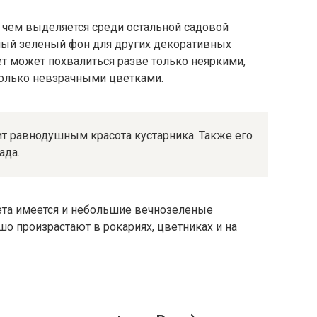
 чем выделяется среди остальной садовой
сный зеленый фон для других декоративных
ет может похвалиться разве только неяркими,
колько невзрачными цветками.
ит равнодушным красота кустарника. Также его
ада.
ета имеется и небольшие вечнозеленые
шо произрастают в рокариях, цветниках и на