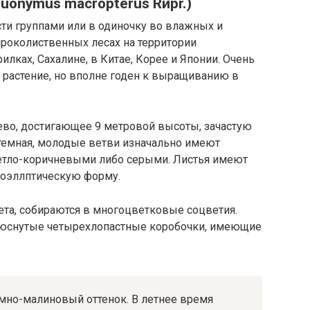
onymus macropterus Rирr.)
сти группами или в одиночку во влажных и
ироколиственных лесах на территории
илках, Сахалине, в Китае, Корее и Японии. Очень
 растение, но вполне годен к выращиванию в
ево, достигающее 9 метровой высоты, зачастую
 темная, молодые ветви изначально имеют
ветло-коричневыми либо серыми. Листья имеют
оэллптическую форму.
ета, собираются в многоцветковые соцветия.
юснутые четырехлопастные коробочки, имеющие
мно-малиновый оттенок. В летнее время