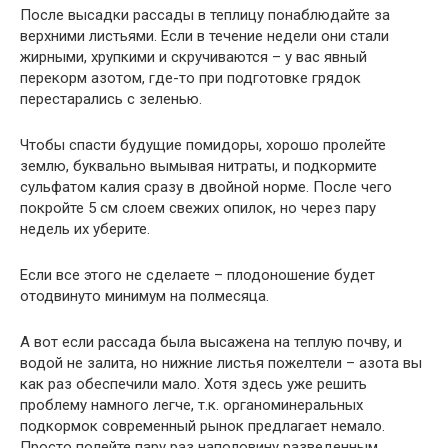
После высадки рассады в теплицу понаблюдайте за
верхними листьями. Если в течение недели они стали
жирными, хрупкими и скручиваются – у вас явный
перекорм азотом, где-то при подготовке грядок
перестарались с зеленью.
Чтобы спасти будущие помидоры, хорошо пролейте
землю, буквально вымывая нитраты, и подкормите
сульфатом калия сразу в двойной норме. После чего
покройте 5 см слоем свежих опилок, но через пару
недель их уберите.
Если все этого не сделаете – плодоношение будет
отодвинуто минимум на полмесяца.
А вот если рассада была высажена на теплую почву, и
водой не залита, но нижние листья пожелтели – азота вы
как раз обеспечили мало. Хотя здесь уже решить
проблему намного легче, т.к. органоминеральных
подкормок современный рынок предлагает немало.
Просто полейте пару раз наполовину разведенным