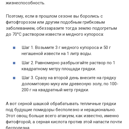
жизнеспособность.
Поэтому, если в прошлом сезоне вы боролись с
фитофторозом или другим подобным грибковым
заболеванием, обеззаразите тогда землю подогретым
до 70°С раствором извести и медного купороса:
Шаг 1. Возьмите 3 г медного купороса и 50 г
негашеной извести на 1 литр воды.
Шаг 2. Равномерно разбрызгайте раствор по 1
квадратному метру площади грядки.
Шаг 3. Сразу на второй день внесите на грядку
доломитовую муку или древесную золу, по 100-
200 г на квадратный метр грядки.
А вот серной шашкой обрабатывать тепличные грядки
под будущие помидоры бесполезно и нерационально.
Этот овощ больше всего атакуем, как известно, именно
фитофторой, а серная кислота против этой напасти почти
бесполезна.