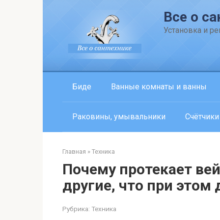
Перейти
Все о са
к
контенту
Установка и р
Биде
Ванные комнаты и ванны
Раковины, умывальники
Счётчики
Главная
»
Техника
Почему протекает вейп
другие, что при этом
Рубрика:
Техника