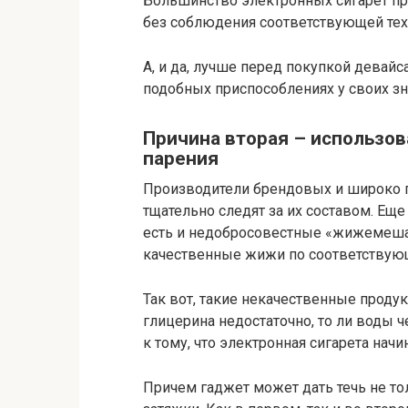
Большинство электронных сигарет пр
без соблюдения соответствующей тех
А, и да, лучше перед покупкой девайс
подобных приспособлениях у своих з
Причина вторая – использо
парения
Производители брендовых и широко 
тщательно следят за их составом. Еще
есть и недобросовестные «жижемешат
качественные жижи по соответствующ
Так вот, такие некачественные проду
глицерина недостаточно, то ли воды че
к тому, что электронная сигарета начи
Причем гаджет может дать течь не то