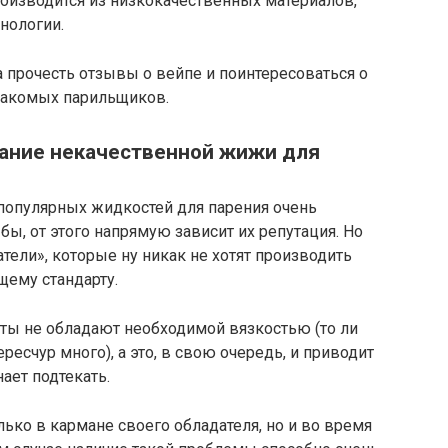
оизводится из низкокачественных материалов,
нологии.
а прочесть отзывы о вейпе и поинтересоваться о
накомых парильщиков.
вание некачественной жижи для
популярных жидкостей для парения очень
 бы, от этого напрямую зависит их репутация. Но
ели», которые ну никак не хотят производить
ему стандарту.
кты не обладают необходимой вязкостью (то ли
ресчур много), а это, в свою очередь, и приводит
нает подтекать.
лько в кармане своего обладателя, но и во время