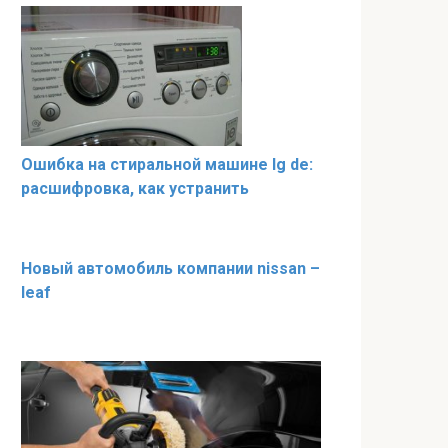
Ошибка на стиральной машине lg de:
расшифровка, как устранить
Новый автомобиль компании nissan –
leaf