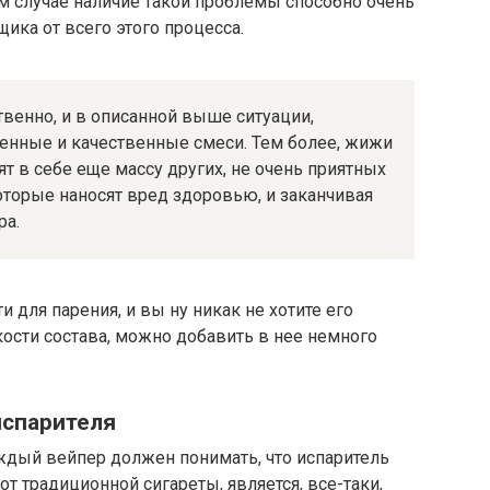
ом случае наличие такой проблемы способно очень
ика от всего этого процесса.
твенно, и в описанной выше ситуации,
ренные и качественные смеси. Тем более, жижи
т в себе еще массу других, не очень приятных
оторые наносят вред здоровью, и заканчивая
ра.
 для парения, и вы ну никак не хотите его
кости состава, можно добавить в нее немного
испарителя
ждый вейпер должен понимать, что испаритель
 от традиционной сигареты, является, все-таки,