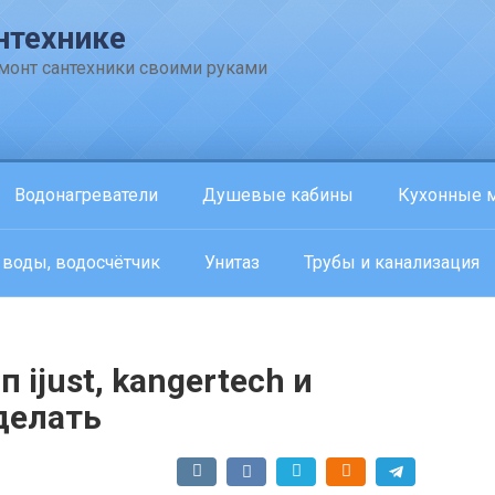
нтехнике
емонт сантехники своими руками
Водонагреватели
Душевые кабины
Кухонные 
 воды, водосчётчик
Унитаз
Трубы и канализация
 ijust, kangertech и
 делать