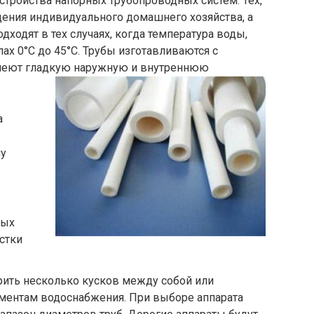
тройства напорных трубопроводных систем. Тех,
дения индивидуального домашнего хозяйства, а
дходят в тех случаях, когда температура воды,
ах 0°С до 45°С. Трубы изготавливаются с
имеют гладкую наружную и внутреннюю
а
му
вых
стки
рить несколько кусков между собой или
ементам водоснабжения. При выборе аппарата