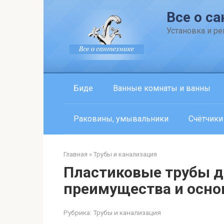
Перейти
Все о са
к
контенту
Установка и р
Биде
Ванные комнаты и ванны
Раковины, умывальники
Счётчики
Главная
»
Трубы и канализация
Пластиковые трубы д
преимущества и осно
Рубрика:
Трубы и канализация