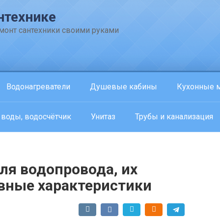
нтехнике
емонт сантехники своими руками
Водонагреватели
Душевые кабины
Кухонные 
 воды, водосчётчик
Унитаз
Трубы и канализация
ля водопровода, их
вные характеристики