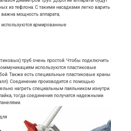
апазон диаметров труб. Дорогие аппараты будут
ных из тефлона. С такими насадками легко варить
 важна мощность аппарата;
ли используются армированные
тиковых) труб очень простой. Чтобы подключить
коммуникациям используются пластиковые
ьбой. Также есть специальные пластиковые краны
еталл). Соединение производится с помощью
тельно нагреть специальным паяльником изнутри.
пайка, тогда соединения получатся надежными.
 панелями.
для
и