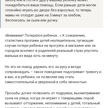
школу или в гости к другу вашему ребенку может
понадобиться ваша помощь. Если раньше дети могли
спокойно играть во дворе без взрослых, то теперь
мамы не отходят даже на 5 минут за хлебом,
беспокоясь за сына или дочку.
«Внимание! Потерялся ребенок…» К сожалению,
статистика пропажи детей неутешительна, пугающие
случаи потери ребенка на прогулке, в магазине или за
городом вселяют в родителей реальный страх упустить
малыша из вида хоть на минуту.
Но это не повод держать его за руку и везде
сопровождать – такое поведение подогревает тревогу и
в вас, и в ребенке, не позволяя ему стать
самостоятельной и уверенной в себе личностью.
Просьбы дочке позвонить от подружки, высматривание
сына на улице, когда он играет с товарищами, порой
вызывают отторжение, непонимание у детей, тотальный