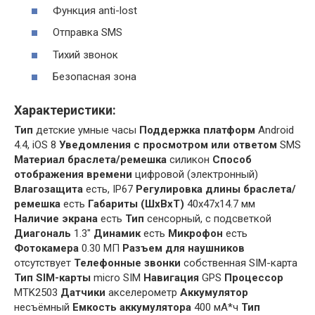
Функция anti-lost
Отправка SMS
Тихий звонок
Безопасная зона
Характеристики:
Тип
детские умные часы
Поддержка платформ
Android
4.4, iOS 8
Уведомления с просмотром или ответом
SMS
Материал браслета/ремешка
силикон
Способ
отображения времени
цифровой (электронный)
Влагозащита
есть, IP67
Регулировка длины браслета/
ремешка
есть
Габариты (ШхВхТ)
40x47x14.7 мм
Наличие экрана
есть
Тип
сенсорный, с подсветкой
Диагональ
1.3″
Динамик
есть
Микрофон
есть
Фотокамера
0.30 МП
Разъем для наушников
отсутствует
Телефонные звонки
собственная SIM-карта
Тип SIM-карты
micro SIM
Навигация
GPS
Процессор
MTK2503
Датчики
акселерометр
Аккумулятор
несъёмный
Емкость аккумулятора
400 мА*ч
Тип