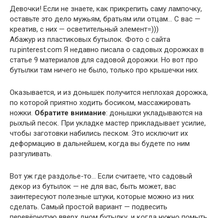
Девочки! Если не знаете, как прикрепить саму лампочку,
оставьте это дело мужьям, братьям или отцам… С вас —
креатив, с них — осветительный элемент=)))
Абажур из пластиковых бутылок. Фото с сайта
ru.pinterest.com Я недавно писала о садовых дорожках в
статье 9 материалов для садовой дорожки. Но вот про
бутылки там ничего не было, только про крышечки них.
Оказывается, и из донышек получится неплохая дорожка,
по которой приятно ходить босиком, массажировать
ножки.
Обратите внимание
: донышки укладываются на
рыхлый песок. При укладке мастер прикладывает усилие,
чтобы заготовки набились песком. Это исключит их
деформацию в дальнейшем, когда вы будете по ним
разгуливать.
Вот уж где раздолье-то… Если считаете, что садовый
декор из бутылок — не для вас, быть может, вас
заинтересуют полезные штуки, которые можно из них
сделать. Самый простой вариант — подвесить
перевёрнутую вверх дном бутылку, и когда нужно помыть