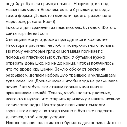
подойдут бутыли прямоугольные. Например, из-под
машинных масел. Впрочем, есть и бутылки для воды
такой формы. Делаются емкости просто: размечаете
маркером, режете. Всё=))
Емкости для хранения из пластиковых бутылок. Фото с
сайта ru.pinterest.com
Эти ящики могут здорово пригодиться в хозяйстве.
Некоторые растения не любят поверхностного полива.
Поэтому некоторые грядки моя мама поливает с
помощью пластиковых бутылок. У бутылки нужно
отрезать донышко, но не до конца, чтобы получилось
что-то вроде крышечки. Землю сбоку от растения
разрываем, делаем небольшую траншею и укладываем
туда камешки. Дренаж нужен, чтобы вода не размывала
почву. Затем бутылки ставим горлышками вниз и
приваливаем землёй. Теперь, чтобы полить растение,
всего-то и нужно, что открыть крышечку и налить нужное
количество воды. Некоторые вкапывают емкости
горлышком вверх, но тогда нужно в бутылке наделать
дырочек, чтобы вода уходила.
Использование пластиковых бутылок для полива. Фото с