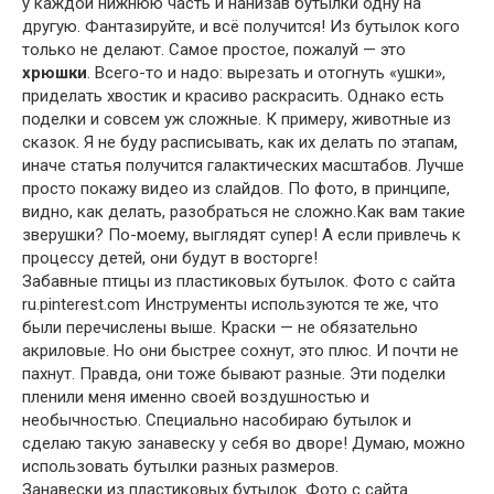
у каждой нижнюю часть и нанизав бутылки одну на
другую. Фантазируйте, и всё получится! Из бутылок кого
только не делают. Самое простое, пожалуй — это
хрюшки
. Всего-то и надо: вырезать и отогнуть «ушки»,
приделать хвостик и красиво раскрасить. Однако есть
поделки и совсем уж сложные. К примеру, животные из
сказок. Я не буду расписывать, как их делать по этапам,
иначе статья получится галактических масштабов. Лучше
просто покажу видео из слайдов. По фото, в принципе,
видно, как делать, разобраться не сложно.Как вам такие
зверушки? По-моему, выглядят супер! А если привлечь к
процессу детей, они будут в восторге!
Забавные птицы из пластиковых бутылок. Фото с сайта
ru.pinterest.com Инструменты используются те же, что
были перечислены выше. Краски — не обязательно
акриловые. Но они быстрее сохнут, это плюс. И почти не
пахнут. Правда, они тоже бывают разные. Эти поделки
пленили меня именно своей воздушностью и
необычностью. Специально насобираю бутылок и
сделаю такую занавеску у себя во дворе! Думаю, можно
использовать бутылки разных размеров.
Занавески из пластиковых бутылок. Фото с сайта