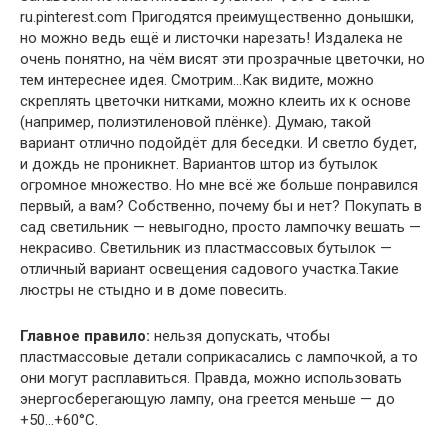
ru.pinterest.com Пригодятся преимущественно донышки,
но можно ведь ещё и листочки нарезать! Издалека не
очень понятно, на чём висят эти прозрачные цветочки, но
тем интереснее идея. Смотрим…Как видите, можно
скреплять цветочки нитками, можно клеить их к основе
(например, полиэтиленовой плёнке). Думаю, такой
вариант отлично подойдёт для беседки. И светло будет,
и дождь не проникнет. Вариантов штор из бутылок
огромное множество. Но мне всё же больше понравился
первый, а вам? Собственно, почему бы и нет? Покупать в
сад светильник — невыгодно, просто лампочку вешать —
некрасиво. Светильник из пластмассовых бутылок —
отличный вариант освещения садового участка.Такие
люстры не стыдно и в доме повесить.
Главное правило:
нельзя допускать, чтобы
пластмассовые детали соприкасались с лампочкой, а то
они могут расплавиться. Правда, можно использовать
энергосберегающую лампу, она греется меньше — до
+50…+60°C.