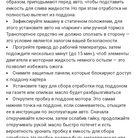
образом, приподымают перед авто, чтобы подставить
емкость для слива жидкости. Но при этом отработка не
полностью вытечет из поддона.
Зафиксируйте машину в статичном положении, для
этого установите авто на «паркинг» или ручной тормоз.
Транспортное средство не должно сползать в сторону —
это условие является залогом вашей безопасности.
Прогрейте привод до рабочей температуры, затем
подождите несколько минут (до 15 мин.), чтоб элементы
двигателя и моторная жидкость немного остыли — это
позволит избежать ожога.
Снимите защитные панели, которые блокируют доступ
к поддону картера.
Установите тару для сбора отработки под поддоном
на газете или опилках: масло будет разбрызгиваться.
Открутите пробку в поддоне мотора. Это самая
нижняя точка на поддоне, если сомневаетесь, отыщите
ее в инструкции по эксплуатации авто. Сначала
откручивайте ключом, затем ослабив гайку, продолжайте
откручивать рукой: масло быстро потечет и есть
вероятность уронить пробку в емкость для сбора
отработки. На пробке должна быть металлическая или