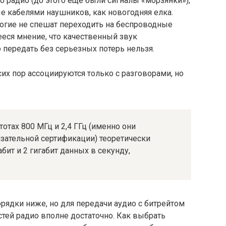
о радио (до этого еще были сигналы «морзянки»),
ые кабелями наушников, как новогодняя елка.
ногие не спешат переходить на беспроводные
ееся мнение, что качественный звук
передать без серьезных потерь нельзя.
сих пор ассоциируются только с разговорами, но
тотах 800 МГц и 2,4 ГГц (именно они
язательной сертификации) теоретически
бит и 2 гигабит данных в секунду,
орядки ниже, но для передачи аудио с битрейтом
тей радио вполне достаточно. Как выбрать