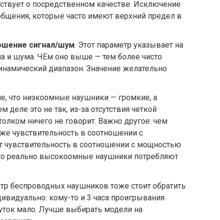
ствует о посредственном качестве. Исключение
общения, которые часто имеют верхний предел в
ошение сигнал/шум
. Этот параметр указывает на
а и шума. ЧЕм оно выше — тем более чисто
инамический диапазон. Значение желательно
ие, что низкоомные наушники — громкие, а
 деле это не так, из-за отсутствия четкой
толком ничего не говорит. Важно другое: чем
же чувствительность в соотношении с
от чувствительность в соотношении с мощностью
этого реально высокоомные наушники потребляют
метр беспроводных наушников тоже стоит обратить
дивидуально: кому-то и 3 часа проигрывания
суток мало. Лучше выбирать модели на