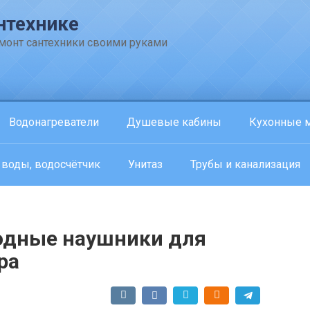
нтехнике
емонт сантехники своими руками
Водонагреватели
Душевые кабины
Кухонные 
 воды, водосчётчик
Унитаз
Трубы и канализация
одные наушники для
ра