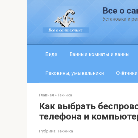
Перейти
Все о са
к
контенту
Установка и р
Биде
Ванные комнаты и ванны
Раковины, умывальники
Счётчики
Главная
»
Техника
Как выбрать беспров
телефона и компьюте
Рубрика:
Техника