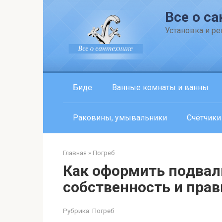
Перейти
Все о са
к
контенту
Установка и р
Биде
Ванные комнаты и ванны
Раковины, умывальники
Счётчики
Главная
»
Погреб
Как оформить подвал
собственность и прав
Рубрика:
Погреб