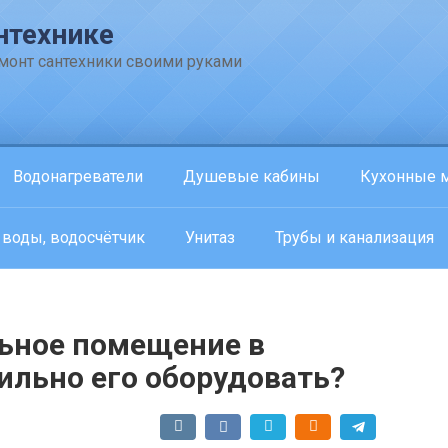
нтехнике
емонт сантехники своими руками
Водонагреватели
Душевые кабины
Кухонные 
 воды, водосчётчик
Унитаз
Трубы и канализация
ьное помещение в
ильно его оборудовать?