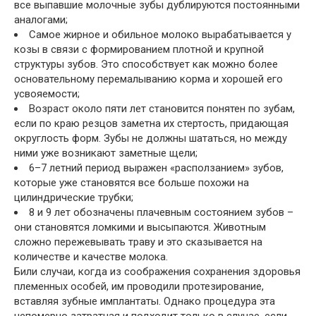
все выпавшие молочные зубы дублируются постоянными
аналогами;
Самое жирное и обильное молоко вырабатывается у
козы в связи с формированием плотной и крупной
структуры зубов. Это способствует как можно более
основательному перемалыванию корма и хорошей его
усвояемости;
Возраст около пяти лет становится понятен по зубам,
если по краю резцов заметна их стертость, придающая
округлость форм. Зубы не должны шататься, но между
ними уже возникают заметные щели;
6–7 летний период выражен «расползанием» зубов,
которые уже становятся все больше похожи на
цилиндрические трубки;
8 и 9 лет обозначены плачевным состоянием зубов –
они становятся ломкими и высыпаются. Животным
сложно пережевывать траву и это сказывается на
количестве и качестве молока.
Били случаи, когда из соображения сохранения здоровья
племенных особей, им проводили протезирование,
вставляя зубные имплантаты. Однако процедура эта
непомерно затратная и подходит только в случае, если