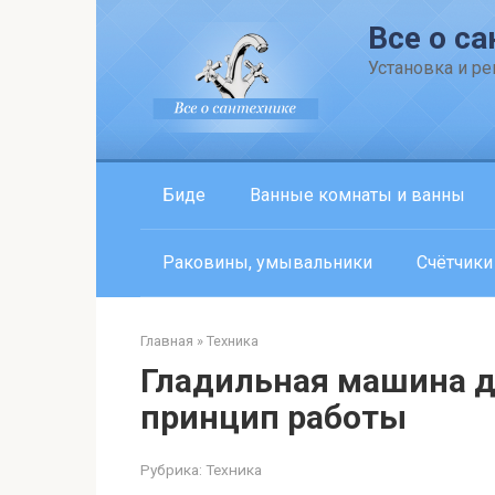
Перейти
Все о са
к
контенту
Установка и р
Биде
Ванные комнаты и ванны
Раковины, умывальники
Счётчики
Главная
»
Техника
Гладильная машина д
принцип работы
Рубрика:
Техника