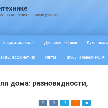
нтехнике
емонт сантехники своими руками
Водонагреватели
Душевые кабины
Кухонные 
 воды, водосчётчик
Унитаз
Трубы и канализация
ля дома: разновидности,