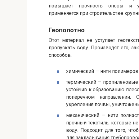
повышает прочность опоры и ук
применяется при строительстве крупны
Геополотно
Этот материал не уступает геотекс
пропускать воду. Производят его, з
способов.
химический — нити полимеров
термический — пропиленовые н
устойчив к образованию плесен
поперечном направлении. 
укрепления почвы, уничтожени
механический — нити полиэс
прочный текстиль, которые не
воду. Подходит для того, чт
для закладывания трубопровод