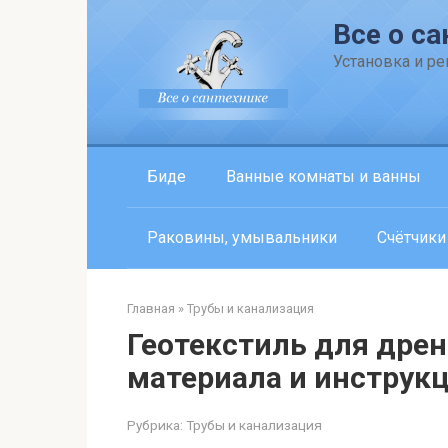
Перейти
Все о са
к
контенту
Установка и р
Биде
Ванные комнаты и ванны
Раковины, умывальники
Счётчики
Главная
»
Трубы и канализация
Геотекстиль для дрен
материала и инструк
Рубрика:
Трубы и канализация