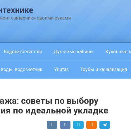
нтехнике
емонт сантехники своими руками
Водонагреватели
Душевые кабины
Кухонные 
 воды, водосчётчик
Унитаз
Трубы и канализация
ажа: советы по выбору
ция по идеальной укладке