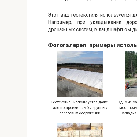
Этот вид геотекстиля используется д
Например, при укладывании дорог
дренажных систем, в ландшафтном диз
Фотогалерея: примеры исполь
Геотекстиль используется даже
Одно из с
для постройки дамб и крупных
мест при
береговых сооружений
укладка