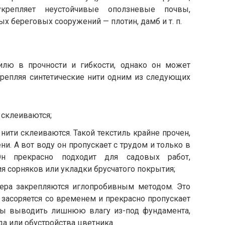
репляет неустойчивые оползневые почвы,
х береговых сооружений — плотин, дамб и т. п.
тилю в прочности и гибкости, однако он может
акрепляя синтетические нити одним из следующих
 склеиваются;
ити склеиваются. Такой текстиль крайне прочен,
и. А вот воду он пропускает с трудом и только в
Он прекрасно подходит для садовых работ,
я сорняков или укладки брусчатого покрытия;
тера закрепляются иглопробивным методом. Это
 засоряется со временем и прекрасно пропускает
обы выводить лишнюю влагу из-под фундамента,
а или обустройства цветника.