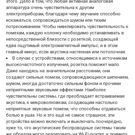
этого. Дело в том, что любая активная аналоговая
аппаратура очень чувствительна к другим
электроприборам, благодаря чему звучание способно
искажаться, сопровождаться шумом или тихим
потрескиванием. Чтобы нивелировать чувствительность к
помехам, каждую колонку необходимо устанавливать в
непосредственной близости с розеткой, создающей
едва ощутимый электромагнитный импульс, и в этом
главный минус, если акустика настенная или потолочная.
В случае с устройствами, относящимися к источникам
высокочастотного излучения, розетка поможет мало.
Даже находясь на значительном расстоянии, они
создают сильные помехи, сопровождающиеся шипением,
шумом, иногда достаточно сильным фоном и прочими
неприятными звуковыми эффектами. Наиболее
чувствительны системы, где преобладает встраиваемая
акустика, к микроволновкам, создающим настолько
неприятные звуковые помехи, что способны отдаваться
болью в ушах. Но и это ещё не самое страшное, эти
устройства можно включать и выключать поочерёдно,
хуже то, что акустические беспроводные системы таким
же образом могут реагировать на Wi-Fi-роутер, к примеру.